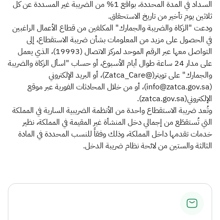
السداد في المدة المحددة، بواقع 1% من الضريبة غير المسددة عن كل
ثلاثين يوم تأخير من تاريخ الاستحقاق.
ودعت "الزكاة والضريبة والجمارك" المكلفين من قطاع الأعمال الراغبين
في الحصول على مزيد من المعلومات بشأن ضريبة الاستقطاع، إلى
التواصل معها عبر الرقم الموحد لمركز الاتصال (19993)، الذي يعمل
على مدار 24 ساعة طوال أيام الأسبوع، أو حساب "اسأل الزكاة والضريبة
والجمارك" على تويتر(@Zatca_Care)، أو البريد الإلكتروني
(info@zatca.gov.sa)، أو من خلال المحادثات الفورية عبر موقع
الإلكتروني(zatca.gov.sa).
وتُعد ضريبة الاستقطاع واحدة من الأنظمة الضريبية السارية في المملكة
التي تُستقطَع من إجمالي دخل المنشأة غير المقيمة في المملكة، نظير
خدمات تقدمها داخل المملكة، وذلك وفقاً للنسب المحددة في المادة
الثالثة والستين من لائحة نظام ضريبة الدخل.​