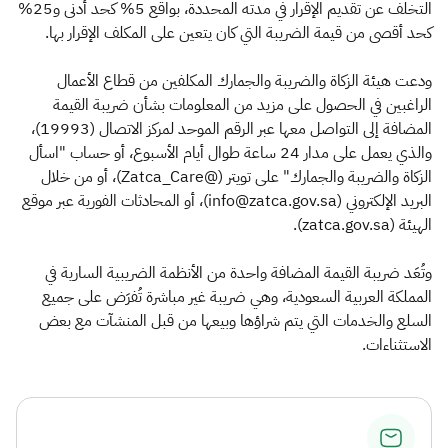
التخلف عن تقديم الإقرار في مدته المحددة، بواقع 5% كحد أدنى و25%
كحد أقصى من قيمة الضريبة التي كان يتعين على المكلف الإقرار بها.
ودعت هيئة الزكاة والضريبة والجمارك المكلفين من قطاع الأعمال
الراغبين في الحصول على مزيد من المعلومات بشأن ضريبة القيمة
المضافة إلى التواصل معها عبر الرقم الموحد لمركز الاتصال (19993)،
والذي يعمل على مدار 24 ساعة طوال أيام الأسبوع، أو حساب "اسأل
الزكاة والضريبة والجمارك" على تويتر (@Zatca_Care)، أو من خلال
البريد الإلكتروني (info@zatca.gov.sa)، أو المحادثات الفورية عبر موقع
الهيئة (zatca.gov.sa).
وتُعَد ضريبة القيمة المضافة واحدة من الأنظمة الضريبية السارية في
المملكة العربية السعودية، وهي ضريبة غير مباشرة تُفرَض على جميع
السلع والخدمات التي يتم شراؤها وبيعها من قبل المنشآت مع بعض
الاستثناءات.​