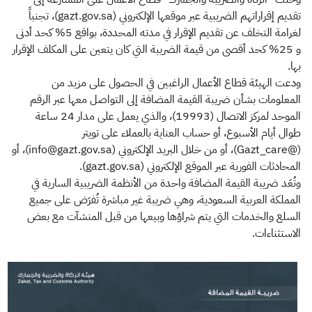
تقديم إقراراتهم الضريبية عبر موقعها الإلكتروني (gazt.gov.sa)، تجنباً
لغرامة التخلف عن تقديم الإقرار في مدته المحددة، بواقع 5% كحد أدنى
و 25% كحد أقصى من قيمة الضريبة التي كان يتعين على المكلف الإقرار
بها.
ودعت الهيئة قطاع الأعمال الراغبين في الحصول على مزيد من
المعلومات بشأن ضريبة القيمة المضافة إلى التواصل معها عبر الرقم
الموحد لمركز الاتصال (19993)، والذي يعمل على مدار 24 ساعة
طوال أيام الأسبوع، أو حساب العناية بالعملاء على تويتر
(@Gazt_care)، أو من خلال البريد الإلكتروني (info@gazt.gov.sa)، أو
المحادثات الفورية عبر الموقع الإلكتروني (gazt.gov.sa).
وتُعَد ضريبة القيمة المضافة واحدة من الأنظمة الضريبية السارية في
المملكة العربية السعودية، وهي ضريبة غير مباشرة تُفرَض على جميع
السلع والخدمات التي يتم شراؤها وبيعها من قبل المنشآت مع بعض
الاستثناءات.