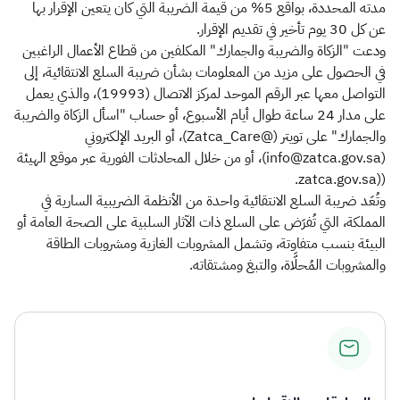
مدته المحددة، بواقع 5% من قيمة الضريبة التي كان يتعين الإقرار بها
عن كل 30 يوم تأخير في تقديم الإقرار.
ودعت "الزكاة والضريبة والجمارك" المكلفين من قطاع الأعمال الراغبين
في الحصول على مزيد من المعلومات بشأن ضريبة السلع الانتقائية، إلى
التواصل معها عبر الرقم الموحد لمركز الاتصال (19993)، والذي يعمل
على مدار 24 ساعة طوال أيام الأسبوع، أو حساب "اسأل الزكاة والضريبة
والجمارك" على تويتر (@Zatca_Care)، أو البريد الإلكتروني
(info@zatca.gov.sa)، أو من خلال المحادثات الفورية عبر موقع الهيئة
((zatca.gov.sa.
وتُعَد ضريبة السلع الانتقائية واحدة من الأنظمة الضريبية السارية في
المملكة، التي تُفرَض على السلع ذات الآثار السلبية على الصحة العامة أو
البيئة بنسب متفاوتة، وتشمل المشروبات الغازية ومشروبات الطاقة
والمشروبات المُحلَّاة، والتبغ ومشتقاته.​