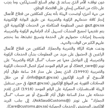
دون توقف؛ الأمر الذي يساعد في توفير السلع للمستهلكين، وما يترتب
على ذلك من انعكاس إيجابي على الاقتصاد الوطني.
من جهة أخرى؛ أوضحت الهيئة بأنه يمكن للمكلفين من قطاع الأعمال
إنجاز كافة خدماتهم الزكوية والضريبية عن طريق البوابة الإلكترونية
gazt.gov.sa ضمن المنظومة المتكاملة من الخدمات الإلكترونية التي
يتم تقديمها لجميع المنشآت لتسهيل أداء التزاماتهم الزكوية والضريبية،
وتبسيط إجراءات حصولهم على الخدمة وتسريع تنفيذها، بما يختصر
عليهم الكثير من الوقت والجهد.
ودعت هيئة الزكاة والضريبة والجمارك المكلفين من قطاع الأعمال
الراغبين في الحصول على مزيد من المعلومات بشأن الخدمات الزكوية
والضريبية، إلى التواصل معها عبر حساب "اسأل الزكاة والضريبة" على
تويتر (@Gazt_care)، أو عبر الرقم الموحد لمركز اتصال الخدمات الزكوية
والضريبية (19993)، الذي يعمل على مدار 24 ساعة طوال أيام
الأسبوع، أو البريد الإلكتروني (info@gazt.gov.sa)، أو من خلال
المحادثات الفورية عبر الموقع الإلكتروني (gazt.gov.sa)، في حين تستقبل
الهيئة الاستفسارات الجمركية على الرقم الموحد (1918) الذي يُقدم
خدماته على مدار الساعة طوال أيام الأسبوع، أو عبر حساب "اسأل
الجمارك" على تويتر (‏@AskSaudiCustoms)، إلى جانب البريد
الإلكتروني المخصص للخدمات الجمركية (Care@customs.gov.sa).