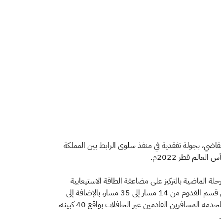
لقاضي، بجولة تفقدية في منفذ سلوى الرابط بين المملكة
الم قطر 2022م.
حلة الماضية بالتركيز على مضاعفة الطاقة الاستيعابية
للمسارات الخاصة بإنهاء إجراءات المركبات، من 12 مسار مخصصة لمغادرة المركبات لتصبح 35 مسار، في حين تم رفع الطاقة الاستيعابية في قسم القدوم من 14 مسار إلى 35 مسار، بالإضافة إلى
المشاريع التطويرية المخصصة للحافلات، والتي شهدت استحداث صالة في قسم القدوم بمساحة تزيد عن 3000 متر مربع، تتوفر بها كبائن لخدمة المسافرين القادمين عبر الحافلات بواقع 40 كبينة،