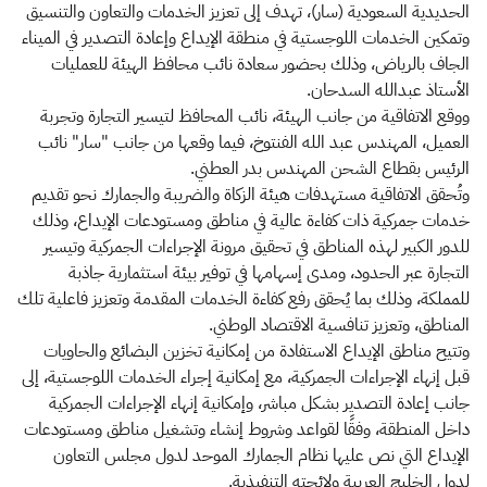
الحديدية السعودية (سار)، تهدف إلى تعزيز الخدمات والتعاون والتنسيق
وتمكين الخدمات اللوجستية في منطقة الإيداع وإعادة التصدير في الميناء
الجاف بالرياض، وذلك بحضور سعادة نائب محافظ الهيئة للعمليات
الأستاذ عبدالله السدحان.
ووقع الاتفاقية من جانب الهيئة، نائب المحافظ لتيسير التجارة وتجربة
العميل، المهندس عبد الله الفنتوخ، فيما وقعها من جانب "سار" نائب
الرئيس بقطاع الشحن المهندس بدر العطني.
وتُحقق الاتفاقية مستهدفات هيئة الزكاة والضريبة والجمارك نحو تقديم
خدمات جمركية ذات كفاءة عالية في مناطق ومستودعات الإيداع، وذلك
للدور الكبير لهذه المناطق في تحقيق مرونة الإجراءات الجمركية وتيسير
التجارة عبر الحدود، ومدى إسهامها في توفير بيئة استثمارية جاذبة
للمملكة، وذلك بما يُحقق رفع كفاءة الخدمات المقدمة وتعزيز فاعلية تلك
المناطق، وتعزيز تنافسية الاقتصاد الوطني.
وتتيح مناطق الإيداع الاستفادة من إمكانية تخزين البضائع والحاويات
قبل إنهاء الإجراءات الجمركية، مع إمكانية إجراء الخدمات اللوجستية، إلى
جانب إعادة التصدير بشكل مباشر، وإمكانية إنهاء الإجراءات الجمركية
داخل المنطقة، وفقًا لقواعد وشروط إنشاء وتشغيل مناطق ومستودعات
الإيداع التي نص عليها نظام الجمارك الموحد لدول مجلس التعاون
لدول الخليج العربية ولائحته التنفيذية.