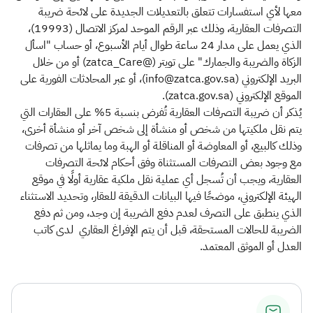
معها لأي استفسارات تتعلق بالتعديلات الجديدة على لائحة ضريبة
التصرفات العقارية، وذلك عبر الرقم الموحد لمركز الاتصال (19993)،
الذي يعمل على مدار 24 ساعة طوال أيام الأسبوع، أو حساب "اسأل
الزكاة والضريبة والجمارك" على تويتر (@zatca_Care) أو من خلال
البريد الإلكتروني (info@zatca.gov.sa)، أو عبر المحادثات الفورية على
الموقع الإلكتروني (zatca.gov.sa).
يُذكر أن ضريبة التصرفات العقارية تُفرض بنسبة 5% على العقارات التي
يتم نقل ملكيتها من شخص أو منشأة إلى شخص آخر أو منشأة أخرى،
وذلك كالبيع، أو المعاوضة أو المناقلة أو الهبة وما يماثلها من تصرفات
مع وجود بعض التصرفات المستثناة وفق أحكام لائحة التصرفات
العقارية، ويجب أن تُسجل أي عملية نقل ملكية عقارية أولًا في موقع
الهيئة الإلكتروني، موضحًا فيها البيانات الدقيقة للعقار، وتحديد الاستثناء
الذي ينطبق على التصرف لعدم دفع الضريبة إن وجد، ومن ثم دفع
الضريبة للحالات المستحقة، قبل أن يتم الإفراغ العقاري لدى كاتب
العدل أو الموثق المعتمد. ​