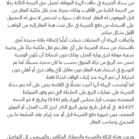
من سداد الضريبة في حالات الهبة الموثقة، لتصل حتى الدرجة الثالثة بدلًا
من الدرجة الثانية من الأقارب، وذلك بشرط عدم نقل ملكية العقار من
قبل الموهوب له العقار لمدة ثلاث سنوات، لشخص لا يحق له الحصول
على الاستثناء من دفع الضريبة في حال تمت هبة العقار إليه من الواهب
الأول بشكل مباشر.
وأضافت الهيئة أن التعديلات شملت أيضًا إضافة مادة جديدة تُعنى
بالاستثناء من سداد الضريبة على أي عقار يتم نقل ملكيته بناءً على وصية
شرعية موثقة لدى وزارة العدل، وذلك دون اشتراط أن تكون الوصية
ضمن حد الربع من تركة المتوفى بحسب ما كان محدد مسبقًا، كما تم
التوسع في استثناء هبة العقار دون مقابل لأي وقف ذري أو أهلي دون
اشتراط أن تتم الهبة عند إثبات الوقف ابتداءً فقط.
كما أوضحت الهيئة أنها أجرت تعديلًا في اللائحة ينص على أنه يتم سداد
الضريبة على عمليات البيع على الخارطة التي تتم وفق الضوابط
المعتمدة بموجب قرار مجلس الوزراء رقم (536) وتاريخ 4 ذو الحجة
1437هـ في أو قبل تاريخ توثيق البيع التام لدى كاتب العدل، أو الموثق
المعتمد، دون ضرورة دفع الضريبة قبل أو عند إبرام عقد المبايعة ما بين
المشتري وصاحب العقار.
ودعت هيئة الزكاة والضريبة والجمارك المكلفين والمهتمين، إلى التواصل