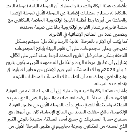
وأضافت هيئة الزكاة والضريبة والجمارك أن المرحلة الثانية (مرحلة الربط
والتكامل)، تستلزم متطلبات إضافية عن المرحلة الأولى (مرحلة الإصدار
والحفظ) من أبرزها ربط أنظمة الفوترة الإلكترونية الخاصة بالمكلفين مع
منصة فاتورة، وإصدار الفواتير الإلكترونية بناءً على صيغة محددة،
وتضمين عدد من العناصر الإضافية في الفاتورة.
كما بيّنت أن الإلزام بالمرحلة الثانية (الربط والتكامل) سـيـتـم بـشـكـل
تـدريـجـي وعـلى مـجـمـوعات، على أن تقوم الهيئة بإبلاغ المجموعات
اللاحقة بشكل مباشر قبل التاريخ المحدد للربط بستة أشهر على الأقل.
يُشار إلى أن تطبيق مرحلة الربط والتكامل للمجموعة الأولى سيكون بتاريخ
1 يناير 2023م وذلك للمنشآت التي جرى الإعلان عن معايير اختيارها في
يونيو الماضي، وذلك بعد أن أكملت تلك المنشآت المتطلبات اللازمة
لإتمام هذه المرحلة.
وأشارت هيئة الزكاة والضريبة والجمارك إلى أن المرحلة الثانية من الفوترة
الإلكترونية تأتي امتدادًا للنهضة الاقتصادية والتحول الرقمي الذي تشهده
المملكة، واستكمالًا لقصةِ نجاحٍ بدأت بالمرحلة الأولى من تطبيق الفوترة
الإلكترونية، والتي حققت العديد من النتائج الإيجابية، كان من أبرزها رفع
مستوى حماية المستهلك في جميع أنحاء المملكة، مشيدة بالوعي الكبير
الذي لمسته من المكلفين وسرعة تجاوبهم في تطبيق المرحلة الأولى من