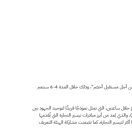
​​​ شاركت هيئة ا​لزكاة والضريبة والجمارك في مؤتمر استدامة الصناعة البحرية (SMIC) الذي نظمته الهيئة العامة للنقل تحت عنوان “الابتكار من أجل مستقبل أخضر"، وذلك خلال المدة 4-6 سبتمبر
لال ساعتين، التي تمثل نموذجًا فريدًا لتوحيد الجهود بين
الذي يُعد من أبرز مبادرات تيسير التجارة التي تُقدمها
أكثر لتيسير التجارة، كما تضمنت مشاركة الهيئة التعريف