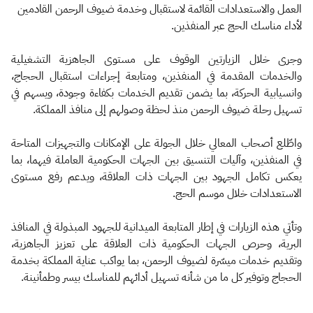
العمل والاستعدادات القائمة لاستقبال وخدمة ضيوف الرحمن القادمين
لأداء مناسك الحج عبر المنفذين.
وجرى خلال الزيارتين الوقوف على مستوى الجاهزية التشغيلية
والخدمات المقدمة في المنفذين، ومتابعة إجراءات استقبال الحجاج،
وانسيابية الحركة، بما يضمن تقديم الخدمات بكفاءة وجودة، ويسهم في
تسهيل رحلة ضيوف الرحمن منذ لحظة وصولهم إلى منافذ المملكة.
واطّلع أصحاب المعالي خلال الجولة على الإمكانات والتجهيزات المتاحة
في المنفذين، وآليات التنسيق بين الجهات الحكومية العاملة فيهما، بما
يعكس تكامل الجهود بين الجهات ذات العلاقة، ويدعم رفع مستوى
الاستعدادات خلال موسم الحج.
وتأتي هذه الزيارات في إطار المتابعة الميدانية للجهود المبذولة في المنافذ
البرية، وحرص الجهات الحكومية ذات العلاقة على تعزيز الجاهزية،
وتقديم خدمات ميسّرة لضيوف الرحمن، بما يواكب عناية المملكة بخدمة
الحجاج وتوفير كل ما من شأنه تسهيل أدائهم للمناسك بيسر وطمأنينة.