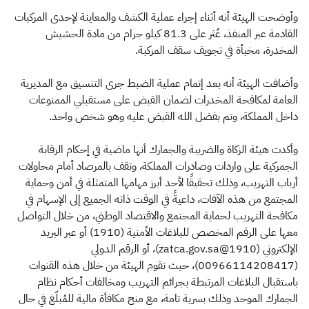
وأوضحت الهيئة أنه أثناء إجراء عملية الكشف والمعاينة لإحدى المركبات
القادمة عبر المنفذ، عُثر على 81.3 كيلو جرام من مادة الحشيش
المخدرة، مخبأة في تجويف سقف المركبة.
وأضافت الهيئة أنه بعد إتمام عملية الضبط جرى التنسيق مع المديرية
العامة لمكافحة المخدرات لضمان القبض على مستقبلي الممنوعات
داخل المملكة، وتم بفضل الله القبض عليه وهو شخص واحد.
وأكدت هيئة الزكاة والضريبة والجمارك أنها ماضية في إحكام الرقابة
الجمركية على واردات وصادرات المملكة، وتقف بالمرصاد أمام محاولات
أرباب التهريب، وذلك تحقيقًا لأحد أبرز مهامها المتمثلة في أمن وحماية
المجتمع من هذه الآفات، داعيةً في الوقت ذاته الجميع إلى الإسهام في
مكافحة التهريب لحماية المجتمع والاقتصاد الوطني، من خلال التواصل
معها على الرقم المخصص للبلاغات الأمنية (1910) أو عبر البريد
الإلكتروني (1910@zatca.gov.sa)، أو الرقم الدولي
(00966114208417)، حيث تقوم الهيئة من خلال هذه القنوات
باستقبال البلاغات المرتبطة بجرائم التهريب ومخالفات أحكام نظام
الجمارك الموحد وذلك بسرية تامة، مع منح مكافأة مالية للمُبلّغ في حال