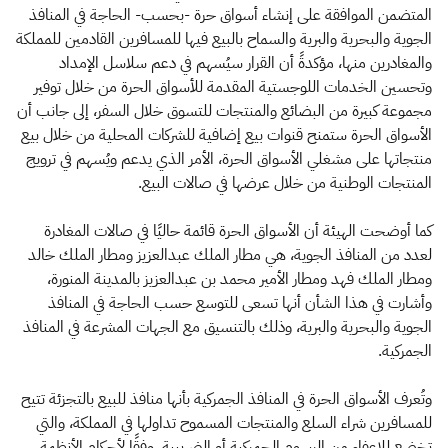
المتضمن الموافقة على إنشاء أسواق حرة -بحسب- الحاجة في المنافذ
الجوية والبحرية والبرية والسماح بالبيع فيها للمسافرين القادمين للمملكة
والمغادرين منها، مؤكدةً أن القرار سيُسهم في دعم سلاسل الإمداد
وتحسين الخدمات اللوجستية المقدمة للأسواق الحرة من خلال توفير
مجموعة كبيرة من البضائع والمنتجات للتسوق خلال السفر، إلى جانب أن
الأسواق الحرة ستمنح قنوات بيع إضافية للشركات المحلية من خلال بيع
منتجاتها على مشغلي الأسواق الحرة، الأمر الذي يدعم ويُسهم في ترويج
المنتجات الوطنية من خلال عرضها في صالات البيع.
كما أوضحت الهيئة أن الأسواق الحرة قائمة حاليًا في صالات المغادرة
لعدد من المنافذ الجوية، هي مطار الملك عبدالعزيز ومطار الملك خالد
ومطار الملك فهد ومطار الأمير محمد بن عبدالعزيز بالمدينة المنورة،
وأشارت في هذا الشأن أنها تسعى للتوسع حسب الحاجة في المنافذ
الجوية والبحرية والبرية، وذلك بالتنسيق مع الجهات المشرعة في المنافذ
الجمركية.
وتُعرف الأسواق الحرة في المنافذ الجمركية بأنها منافذ للبيع بالتجزئة تتيح
للمسافرين شراء السلع والمنتجات المسموح تداولها في المملكة، والتي
تخضع للإعفاء من الرسوم الجمركية أو الضريبية، وفقًا لأحكام الأنظمة