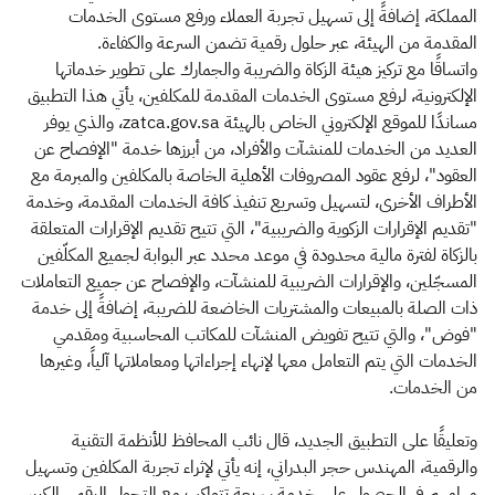
المملكة، إضافةً إلى تسهيل تجربة العملاء ورفع مستوى الخدمات
المقدمة من الهيئة، عبر حلول رقمية تضمن السرعة والكفاءة.
واتساقًا مع تركيز هيئة الزكاة والضريبة والجمارك على تطوير خدماتها
الإلكترونية، لرفع مستوى الخدمات المقدمة للمكلفين، يأتي هذا التطبيق
مساندًا للموقع الإلكتروني الخاص بالهيئة zatca.gov.sa، والذي يوفر
العديد من الخدمات للمنشآت والأفراد، من أبرزها خدمة "الإفصاح عن
العقود"، لرفع عقود المصروفات الأهلية الخاصة بالمكلفين والمبرمة مع
الأطراف الأخرى، لتسهيل وتسريع تنفيذ كافة الخدمات المقدمة، وخدمة
"تقديم الإقرارات الزكوية والضريبية"، التي تتيح تقديم الإقرارات المتعلقة
بالزكاة لفترة مالية محدودة في موعد محدد عبر البوابة لجميع المكلّفين
المسجّلين، والإقرارات الضريبية للمنشآت، والإفصاح عن جميع التعاملات
ذات الصلة بالمبيعات والمشتريات الخاضعة للضريبة، إضافةً إلى خدمة
"فوض"، والتي تتيح تفويض المنشآت للمكاتب المحاسبية ومقدمي
الخدمات التي يتم التعامل معها لإنهاء إجراءاتها ومعاملاتها آلياً، وغيرها
من الخدمات.
وتعليقًا على التطبيق الجديد، قال نائب المحافظ للأنظمة التقنية
والرقمية، المهندس حجر البدراني، إنه يأتي لإثراء تجربة المكلفين وتسهيل
مهامهم في الحصول على خدمة سريعة تتواكب مع التحول الرقمي الكبير