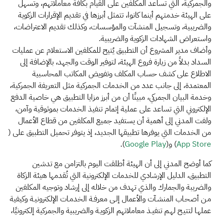
والجمركية، التي تساعد المكلفين على القيام بكافة معاملاتهم، وتسهل
على الهيئة خدمتهم أينما كانوا، تتمثل أبرزها في تقديم الإقرارات الزكوية
والضريبية، وتسجيل المنشآت والمؤسسات، وكذلك تقديم الاعتراضات،
واستعراض الشهادات الزكوية والضريبية.
وأضاف مدير المشروع أن التطبيق يُتيح للمكلفين الاستعلام عن عمليات
السداد بدلاً من زيارة فروع الهيئة، لتوفير الوقت والجهد، بالإضافة إلى
الاطلاع على كشف حساب المكلف وتفويض المكاتب المحاسبية
المعتمدة، إلى جانب عدد من الخدمات الجمركية مثل التعريفة الجمركية،
وخدمة البيان الجمركي، مبينًا أن من أبرز مزايا التطبيق هي خاصية الدفع
الإلكتروني التي تساعد على عملية إتمام تنفيذ الخدمات بموثوقية وآمن،
ولفت المدني إلى أهمية أن يستفيد جميع المكلفين من قطاع الأعمال
من الخدمات التي يوفرها تطبيقها الجديد، إذ يتوفر تحميل التطبيق على (
App Store
) و(
Google Play
).
كما أوضح المدني إلى أن الهيئة أطلقت اليوم بالتزامن مع تدشين
التطبيق، الدليل الإرشادي للخدمات الإلكترونية التي تُقدمها هيئة الزكاة
والضريبة والجمارك والذي تهدف من خلاله إلى إرشاد وتوجيه المكلفين
مـن أصحـاب المنشـآت والأعمال إلـى معرفـة الخدمـات الإلكترونيـة وكيفية
عملهـا لتتيـح لهـم تنفيـذ معاملاتهم الزكويـة والضريبية والجمركية إلكترونيًا،