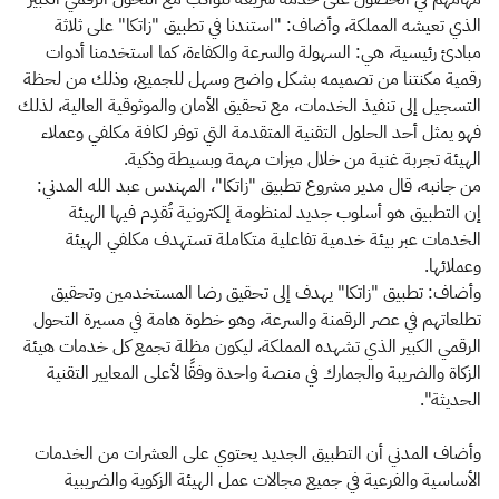
الذي تعيشه المملكة، وأضاف: "استندنا في تطبيق "زاتكا" على ثلاثة
مبادئ رئيسية، هي: السهولة والسرعة والكفاءة، كما استخدمنا أدوات
رقمية مكنتنا من تصميمه بشكل واضح وسهل للجميع، وذلك من لحظة
التسجيل إلى تنفيذ الخدمات، مع تحقيق الأمان والموثوقية العالية، لذلك
فهو يمثل أحد الحلول التقنية المتقدمة التي توفر لكافة مكلفي وعملاء
الهيئة تجربة غنية من خلال ميزات مهمة وبسيطة وذكية.
من جانبه، قال مدير مشروع تطبيق "زاتكا"، المهندس عبد الله المدني:
إن التطبيق هو أسلوب جديد لمنظومة إلكترونية تُقدِم فيها الهيئة
الخدمات عبر بيئة خدمية تفاعلية متكاملة تستهدف مكلفي الهيئة
وعملائها.
وأضاف: تطبيق "زاتكا" يهدف إلى تحقيق رضا المستخدمين وتحقيق
تطلعاتهم في عصر الرقمنة والسرعة، وهو خطوة هامة في مسيرة التحول
الرقمي الكبير الذي تشهده المملكة، ليكون مظلة تجمع كل خدمات هيئة
الزكاة والضريبة والجمارك في منصة واحدة وفقًا لأعلى المعايير التقنية
الحديثة".
وأضاف المدني أن التطبيق الجديد يحتوي على العشرات من الخدمات
الأساسية والفرعية في جميع مجالات عمل الهيئة الزكوية والضريبية