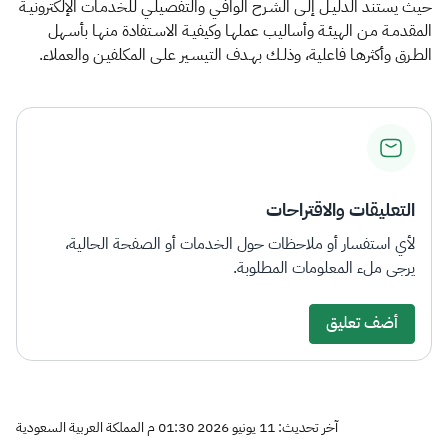
حيث يستند الدليـل إلـى الشـرح الوافـي والتفصيلـي للخدمـات الإلكترونيـة
المقدمـة مـن الهيئـة وأساليب عملهـا وكيفيـة الاسـتفادة منهـا بأسـهل
الطـرق وأكثرهـا فاعلية، وذلـك بهـدف التيسـير علـى المكلفيـن والعملاء.
التعليقات والاقتراحات
لأي استفسار أو ملاحظات حول الخدمات أو الصفحة الحالية،
يرجى ملء المعلومات المطلوبة.
أضف تعليق
آخر تحديث: 11 يونيو 2026 01:30 م المملكة العربية السعودية