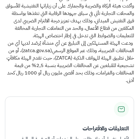
وأكدت هيئة الزكاة والضريبة والجمارك على أن زياراتها التفتيشية للأسواق
والمحلات التجارية تأتي في سياق جهودها الرقابية التي تنفذها بواسطة
فرق التفتيش الميداني، وذلك بهدف تعزيز درجة الالتزام الضريبي لدى
المكلفين من قطاع الأعمال، والحد من التعاملات التجارية المخالفة
للتعليمات والضوابط التي تدخل في إطار اختصاص الهيئة.
ودعت الهيئة المستهلكين إلى التبليغ عن أي منشأة يُرصَد لديها أي من
المخالفات الضريبية، وذلك عبر الموقع الرسمي(zatca.gov.sa)، أو من
خلال تطبيق الهيئة للهواتف الذكية (ZATCA)، حيث تقدم الهيئة مكافآتٍ
تشجيعية للمُبلغين عن المخالفات الضريبية بنسبة 2,5% من قيمة
المخالفات والغرامات، وذلك بحد أقصى مليون ريال أو 1000 ريال كحد
أدنى. ​
التعليقات والاقتراحات