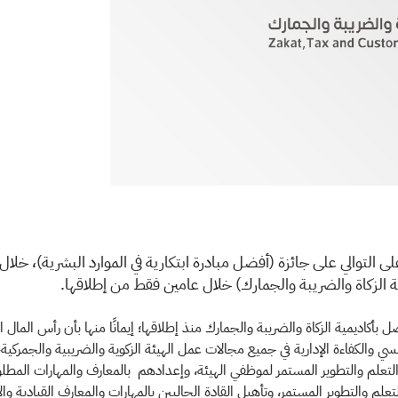
لى التوالي على جائزة (أفضل مبادرة ابتكارية في الموارد البشرية)، خلا
ة الزكاة والضريبة والجمارك) خلال عامين فقط من إطلاقها.
 بأكاديمية الزكاة والضريبة والجمارك منذ إطلاقها؛ إيمانًا منها بأن رأس المال 
سي والكفاءة الإدارية في جميع مجالات عمل الهيئة الزكوية والضريبية والجمركية
لتعلم والتطوير المستمر لموظفي الهيئة، وإعدادهم بالمعارف والمهارات المطلو
علم والتطوير المستمر، وتأهيل القادة الحاليين بالمهارات والمعارف القيادية وا