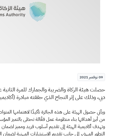
09 نوفمبر 2021
​​حصلت هيئة الزكاة والضريبة والجمارك للمرة الثانية ع
دبي، وذلك على إثر النجاح الذي حققته مبادرة (أكاديمي
ويأتي حصول الهيئة على هذه الجائزة تأكيدًا لاهتمامها المتواصل
من أبرز أهدافها بناء منظومة عمل فعَّالة تحظى بالتميز المؤس
وتهدف أكاديمية الهيئة إلى تقديم أسلوب فريد ومميز لضمان ا
التطور المهني، إلى جانب تقديم الاستشارات المهنية لضمان الت