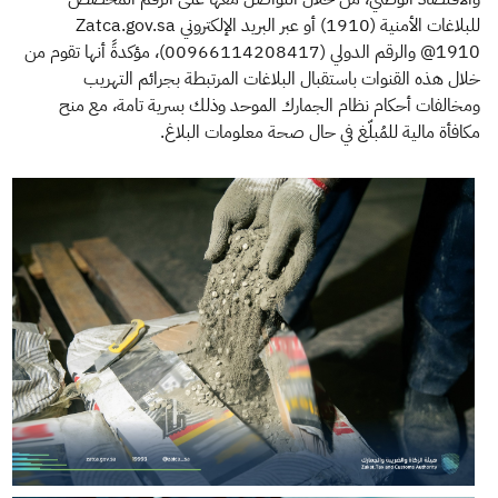
للبلاغات الأمنية (1910) أو عبر البريد الإلكتروني Zatca.gov.sa
1910@ والرقم الدولي (00966114208417)، مؤكدةً أنها تقوم من
خلال هذه القنوات باستقبال البلاغات المرتبطة بجرائم التهريب
ومخالفات أحكام نظام الجمارك الموحد وذلك بسرية تامة، مع منح
مكافأة مالية للمُبلّغ في حال صحة معلومات البلاغ.