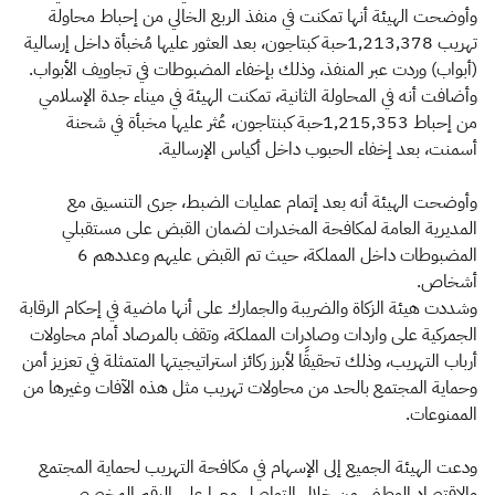
وأوضحت الهيئة أنها تمكنت في منفذ الربع الخالي من إحباط محاولة
تهريب 1,213,378حبة كبتاجون، بعد العثور عليها مُخبأة داخل إرسالية
(أبواب) وردت عبر المنفذ، وذلك بإخفاء المضبوطات في تجاويف الأبواب.
وأضافت أنه في المحاولة الثانية، تمكنت الهيئة في ميناء جدة الإسلامي
من إحباط 1,215,353حبة كبنتاجون، عُثر عليها مخبأة في شحنة
أسمنت، بعد إخفاء الحبوب داخل أكياس الإرسالية.
وأوضحت الهيئة أنه بعد إتمام عمليات الضبط، جرى التنسيق مع
المديرية العامة لمكافحة المخدرات لضمان القبض على مستقبلي
المضبوطات داخل المملكة، حيث تم القبض عليهم وعددهم 6
أشخاص.
وشددت هيئة الزكاة والضريبة والجمارك على أنها ماضية في إحكام الرقابة
الجمركية على واردات وصادرات المملكة، وتقف بالمرصاد أمام محاولات
أرباب التهريب، وذلك تحقيقًا لأبرز ركائز استراتيجيتها المتمثلة في تعزيز أمن
وحماية المجتمع بالحد من محاولات تهريب مثل هذه الآفات وغيرها من
الممنوعات.
ودعت الهيئة الجميع إلى الإسهام في مكافحة التهريب لحماية المجتمع
والاقتصاد الوطني، من خلال التواصل معها على الرقم المخصص