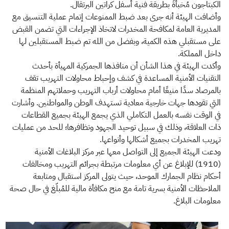
الكبتاجون مُخبأةً بطريقة فنية أسفل كراتين البرتقال.
وأضافت الهيئة أنه جرى بعد ضبط الممنوعات إتمام عملية التنسيق مع
المديرية العامة لمكافحة المخدرات لاتخاذ الإجراءات التي تضمن القبض
على مستقبلي هذه الكمية، وبفضل من الله تم ضبط المستقبلين لها
داخل المملكة.
وأكدت الهيئة في هذا الشأن أن منافذها الجمركية المهيأة بأحدث
التقنيات الأمنية المساعدة في كشف وإحباط محاولات التهريب تقف
بالمرصاد سدًا منيعًا أمام محاولات أرباب التهريب وحملاتهم المنظمة
التي تقودها جهات خارجية معادية تستهدف الوطن والمواطنين. وأشارت
في الوقت نفسه بالعمل التكاملي الذي يجمع الهيئة بجميع القطاعات
ذات العلاقة، وذلك في سبيل توحيد الجهود وتظافرها؛ للحد من عمليات
تهريب المخدرات بجميع أشكالها وأنواعها.
ودعت الهيئة الجميع إلى التواصل معها عبر مركز البلاغات الأمنية
(1910) للإبلاغ عن أي معلومات مرتبطة بجرائم التهريب ومخالفات
أحكام نظام الجمارك الموحد، حيث يتولى المركز استقبال ومتابعة
الملاحظات الأمنية بسرية تامة مع منح مكافأة مالية للمُبلّغ في حال صحة
معلومات البلاغ. ​