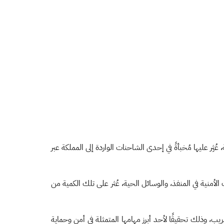
 الزكاة والضريبة والجمارك في ميناء جدة الإسلامي من إحباط محاولة تهريب كمية من حبوب الكبتاجون بلغت 3,250,000 حبة، عُثِر عليها مُخبأةً في إحدى الشاحنات الواردة إلى المملكة عبر
أمنية في المنفذ، والوسائل الحية، عُثر على تلك الكمية من
يب، وذلك تحقيقًا لأحد أبرز مهامها المتمثلة في أمن وحماية