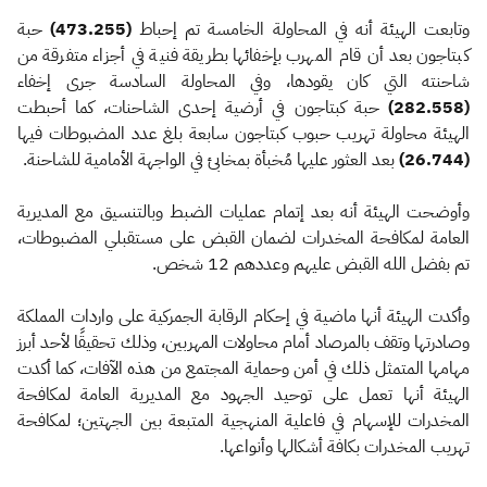
وتابعت الهيئة أنه في المحاولة الخامسة تم إحباط
(473.255)
حبة
كبتاجون بعد أن قام المهرب بإخفائها بطريقة فنية في أجزاء متفرقة من
شاحنته التي كان يقودها، وفي المحاولة السادسة جرى إخفاء
(282.558)
حبة كبتاجون في أرضية إحدى الشاحنات، كما أحبطت
الهيئة محاولة تهريب حبوب كبتاجون سابعة بلغ عدد المضبوطات فيها
(26.744)
بعد العثور عليها مُخبأة بمخابئ في الواجهة الأمامية للشاحنة.
وأوضحت الهيئة أنه بعد إتمام عمليات الضبط وبالتنسيق مع المديرية
العامة لمكافحة المخدرات لضمان القبض على مستقبلي المضبوطات،
تم بفضل الله القبض عليهم وعددهم 12 شخص.
وأكدت الهيئة أنها ماضية في إحكام الرقابة الجمركية على واردات المملكة
وصادرتها وتقف بالمرصاد أمام محاولات المهربين، وذلك تحقيقًا لأحد أبرز
مهامها المتمثل ذلك في أمن وحماية المجتمع من هذه الآفات، كما أكدت
الهيئة أنها تعمل على توحيد الجهود مع المديرية العامة لمكافحة
المخدرات للإسهام في فاعلية المنهجية المتبعة بين الجهتين؛ لمكافحة
تهريب المخدرات بكافة أشكالها وأنواعها.