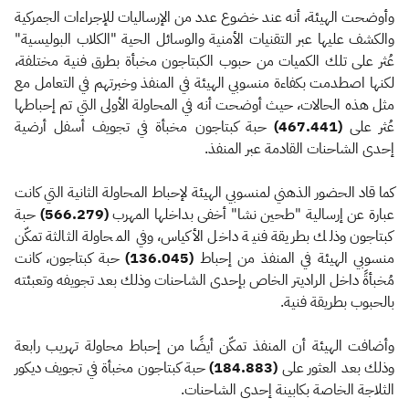
وأوضحت الهيئة، أنه عند خضوع عدد من الإرساليات للإجراءات الجمركية
والكشف عليها عبر التقنيات الأمنية والوسائل الحية "الكلاب البوليسية"
عُثر على تلك الكميات من حبوب الكبتاجون مخبأة بطرق فنية مختلفة،
لكنها اصطدمت بكفاءة منسوبي الهيئة في المنفذ وخبرتهم في التعامل مع
مثل هذه الحالات، حيث أوضحت أنه في المحاولة الأولى التي تم إحباطها
عُثر على
(467.441)
حبة كبتاجون مخبأة في تجويف أسفل أرضية
إحدى الشاحنات القادمة عبر المنفذ.
كما قاد الحضور الذهني لمنسوبي الهيئة لإحباط المحاولة الثانية التي كانت
عبارة عن إرسالية "طحين نشا" أخفى بداخلها المهرب
(566.279)
حبة
كبتاجون وذلك بطريقة فنية داخل الأكياس، وفي المحاولة الثالثة تمكّن
منسوبي الهيئة في المنفذ من إحباط
(136.045)
حبة كبتاجون، كانت
مُخبأةً داخل الراديتر الخاص بإحدى الشاحنات وذلك بعد تجويفه وتعبئته
بالحبوب بطريقة فنية.
وأضافت الهيئة أن المنفذ تمكّن أيضًا من إحباط محاولة تهريب رابعة
وذلك بعد العثور على
(184.883)
حبة كبتاجون مخبأة في تجويف ديكور
الثلاجة الخاصة بكابينة إحدى الشاحنات.