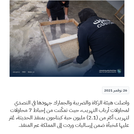
الزكاة
الجمارك
ضريبة القيمة المضافة
الإقرار الضريبي
التصرفات العقارية
26 نوفمبر 2021
​واصلت هيئة الزكاة والضريبة والجمارك جهودها في التصدي
لمحاولات أرباب التهريب، حيث تمكّنت من إحباط 7 محاولات
لتهريب أكثر من (2.1) مليون حبة كبتاجون بمنفذ الحديثة، عُثر
عليها مُخبأة ضمن إرساليات وردت إلى المملكة عبر المنفذ.