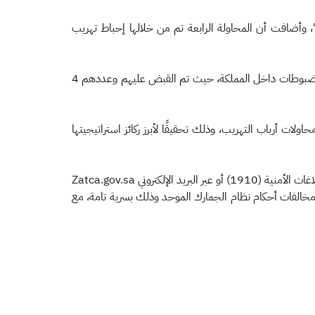
 حبة، كانت مُخبأة في إرسالية "طاولات خشبية"، وأضافت أن المحاولة الرابعة تم من خلالها إحباط تهريب
كما أوضحت الهيئة أنه بعد إتمام عمليات الضبط، جرى التنسيق مع المديرية العامة لمكافحة المخدرات لضمان القبض على مستقبلي المضبوطات داخل المملكة، حيث تم القبض عليهم وعددهم 4
ات أرباب التهريب، وذلك تحقيقًا لأبرز ركائز استراتيجيتها
ودعت الهيئة الجميع إلى الإسهام في مكافحة التهريب لحماية المجتمع والاقتصاد الوطني، من خلال التواصل معها على الرقم المخصص للبلاغات الأمنية (1910) أو عبر البريد الإلكتروني Zatca.gov.sa
بجرائم التهريب ومخالفات أحكام نظام الجمارك الموحد وذلك بسرية تامة، مع