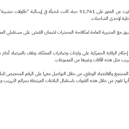
وكشفت الهيئة عن أن المحاولة الثالثة التي تم إحباطها أسفرت عن العثور على 51,761
كام الرقابة الجمركية على واردات وصادرات المملكة، وتقف بالمرصاد أمام محاول
هريب مثل هذه الآفات وغيرها من الممنوعات.
الدولي (00966114208417)، ومؤكدة أنها تقوم من خلال هذه القنوات باستقبال البلاغات المرتبطة 