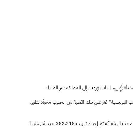
خبأة في إرساليات وردت إلى المملكة عبر الميناء.
اب البوليسية" عُثر على تلك الكمية من الحبوب مخبأة بطرق
وأكدت الهيئة أنها أحبطت في المحاولة الأولى، تهريب 95,782 حبة، كانت مُخبأة في أجزاء متفرقة بإحدى الشاحنات، وفي المحاولة الثانية أوضحت الهيئة أنه تم إحباط تهريب 382,218 حبة، عُثر عليها