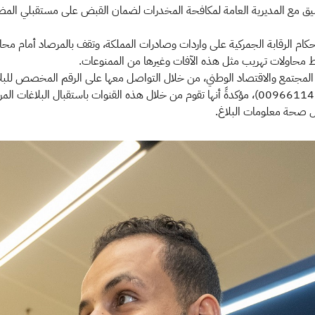
م الرقابة الجمركية على واردات وصادرات المملكة، وتقف بالمرصاد أمام محاولات 
اط محاولات تهريب مثل هذه الآفات وغيرها من الممنوعات.
الإلكتروني1910@zatca.gov.sa والرقم الدولي (00966114208417)، مؤكدةً أنها تقوم من خلال هذه ال
ال صحة معلومات البلاغ.