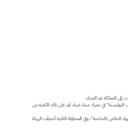
 البوليسية" في جمرك ميناء ضباء عُثر على تلك الكمية من
وذلك بإخفائها في "خزان الهواء الخاص بالشاحنة"، وفي المحاولة الثانية أحبطت الهيئة