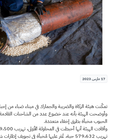
17 مارس 2023
تمكّنت هيئة الزكاة والضريبة والجمارك في ميناء ضباء من إحباط محاولتي تهريب 1,279،132 حبة كبتاجون عُثر عليها مُخبأة في إ
وأوضحت الهيئة بأنه عند خضوع عدد من الشاحنات القادمة للإج
الحبوب مخبأة بطرق إخفاء متعددة.
تهريب 579،632 حبة، عُثر عليها مُخبأة في تجويف إطارات شاحنة قادمة إلى المملكة عبر الميناء.