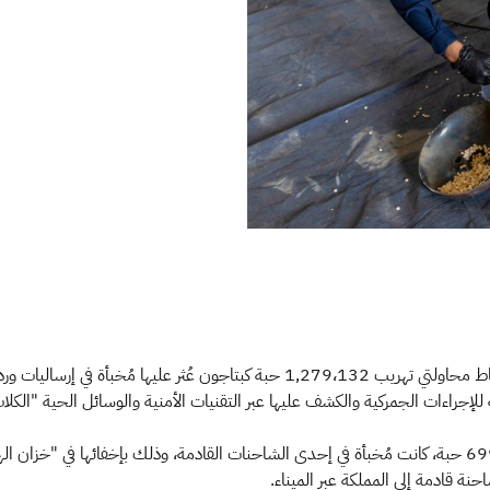
رساليات وردت إلى المملكة عبر الميناء.
راءات الجمركية والكشف عليها عبر التقنيات الأمنية والوسائل الحية "الكلاب
وأفادت الهيئة أنها أحبطت في المحاولة الأولى، تهريب 699،500 حبة، كانت مُخبأة في إحدى الشاحنات القادمة، 