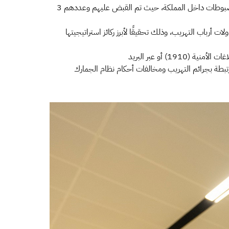
كما أوضحت الهيئة أنه بعد إتمام عمليات الضبط، جرى التنسيق مع المديرية العامة لمكافحة المخدرات لضمان القبض على مستقبلي المضبوطات داخل المملكة، حيث تم القبض عليهم وعددهم 3
أرباب التهريب، وذلك تحقيقًا لأبرز ركائز استراتيجيتها
ودعت الهيئة الجميع إلى الإسهام في مكافحة التهريب لحماية المجتمع والاقتصاد الوطني، من خلال التواصل معها على الرقم المخصص للبلاغات الأمنية (1910) أو عبر البريد
قنوات باستقبال البلاغات المرتبطة بجرائم التهريب ومخالفات أحكام نظام الجمارك