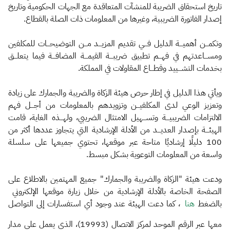
تاريخ استحقاق الضريبة للمنشآت المتعاقدة مع الجهات الحكومية وتاريخ
إصدار الفاتورة الضريبية، وغيرها من المعلومات ذات الصلة بالقطاع.
وتكمـــن أهميـــة الدليل فـــي تقديم المزيـــد مـــن التوضيحـــات للمكلفين
ومســـاعدتهم في فهـــم تطبيق ضريبـــة القيمـــة المضافـــة فيما يتعلـــق
بخدمات التشـــييد وقطـــاع المقاولات في المملكة.
ويأتي هذا الدليل في إطار حرص هيئة الزكاة والضريبة والجمارك على زيادة
وتعزيز الوعي لدى المكلفيـــن وتزويدهم بالمعلومات من أجـــل فهم
الالتزامات الضريبيـــة وتســـهيل الامتثال الضريبي، ولهـــذه الغاية، قامت
الهيئـــة بإصدار العديـــد من الأدلة الإرشادية التي يتجاوز عددها أكثر من
100 دليلًا إرشاديًا متاحة عبر موقعها، تحتوي جميعها على سلسلة
واسعة من المعلومات التوعوية بشكل مبسط.
ودعت هيئة "الزكاة والضريبة والجمارك" جميع المهتمين بالاطلاع على
الصفحة الخاصة بالأدلة الإرشادية من خلال زيارة موقعها الإلكتروني
بالضغط
هنا
، كما دعت الهيئة عند وجود أي استفسارات إلى التواصل
معها عبر الرقم الموحد لمركز الاتصال (19993)، الذي يعمل على مدار