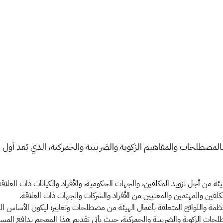
بالمصطلحات والمفاهيم الزكوية والضريبية والجمركية، الذي يُعد أول
لهيئة من أجل تزويد المكلفين، والجهات الحكومية، والأفراد والكيانات ذات العل
كلفين والمهتمين والمعنيين من الأفراد والشركات والجهات ذات العلاقة.
ظمة واللوائح المتعلقة بأعمال الهيئة من مصطلحات وتعابير؛ ليكون الأساس المر
حات الزكوية والضريبية والجمركية، حيث يأتي تقديم هذا المعجم بدافع المسؤولي