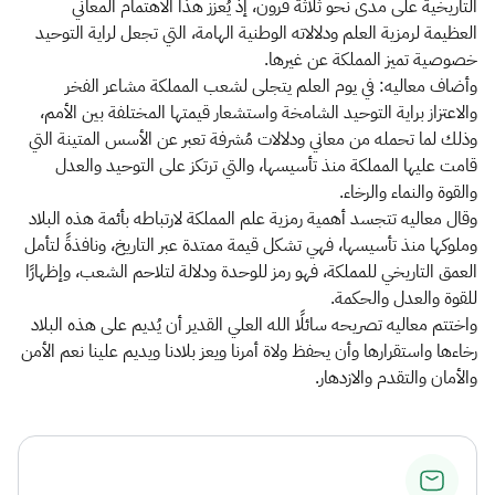
التاريخية على مدى نحو ثلاثة قرون، إذ يُعزز هذا الاهتمام المعاني
العظيمة لرمزية العلم ودلالاته الوطنية الهامة، التي تجعل لراية التوحيد
خصوصية تميز المملكة عن غيرها.
وأضاف معاليه: في يوم العلم يتجلى لشعب المملكة مشاعر الفخر
والاعتزاز براية التوحيد الشامخة واستشعار قيمتها المختلفة بين الأمم،
وذلك لما تحمله من معاني ودلالات مُشرفة تعبر عن الأسس المتينة التي
قامت عليها المملكة منذ تأسيسها، والتي ترتكز على التوحيد والعدل
والقوة والنماء والرخاء.
وقال معاليه تتجسد أهمية رمزية علم المملكة لارتباطه بأئمة هذه البلاد
وملوكها منذ تأسيسها، فهي تشكل قيمة ممتدة عبر التاريخ، ونافذةً لتأمل
العمق التاريخي للمملكة، فهو رمز للوحدة ودلالة لتلاحم الشعب، وإظهارًا
للقوة والعدل والحكمة.
واختتم معاليه تصريحه سائلًا الله العلي القدير أن يُديم على هذه البلاد
رخاءها واستقرارها وأن يحفظ ولاة أمرنا ويعز بلادنا ويديم علينا نعم الأمن
والأمان والتقدم والازدهار.