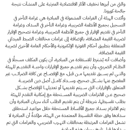
والتي من أبرزها تخفيف الآثار الاقتصادية المترتبة على المنشآت نتيجة
جائحة كورونا.
وأكدت الهيئة أن الغرامات المشمولة في المبادرة هي غرامة التأخر في
التسجيل بجميع الأنظمة الضريبية، وغرامة التأخر في السداد، وغرامة
التأخر في تقديم الإقرار في جميع الأنظمة الضريبية، وغرامة تصحيح الإقرار
لضريبة القيمة المضافة، بالإضافة إلى غرامات مخالفات الضبط الميداني
المتعلقة بتطبيق أحكام الفوترة الإلكترونية والأحكام العامة الأخرى لضريبة
القيمة المضافة.
وأضافت أنه يُشترط للاستفادة من المبادرة، أن يكون المكلف مسجلًا في
النظـــام الضريبي، وأن يتم تقديـــم جميع الإقرارات واجبـــة التقديـــم للهيئة
والتـــي لم يســـبق تقديمها مـــن قبل، مع الإفصـــاح عن كافة الضرائـــب غير
المفصح عنها بشـــكل صحيح، وســـداد كامـــل أصل دين الضريبـــة
المتعلق بالإقرارات التي ســـيتم تقديمها أو تعديلهـــا للإفصاح بشـــكل
صحيح عـــن الالتزامات الضريبية المســـتحقة مع إمكانية التقدم للهيئة
بطلب تقسيطها، شريطة أن يتم تقديم الطلب أثناء سريان المبادرة وأن
يتم الالتزام بسداد جميع الأقساط المستحقة خلال مواعيد استحقاق
سدادها وفق خطة التقسيط المعتمدة من الهيئة، مؤكدةً أن المبادرة لا
تشمل الغرامات المرتبطة بمخالفات التهــرب الضريبـي، والغرامات التي تم
سدادها قبل تاريخ سريان هذه المبادرة.