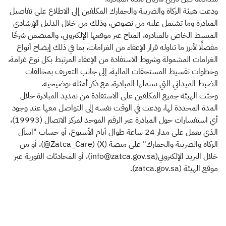
ودعت هيئة الزكاة والضريبة والجمارك المكلفين إلى الاطلاع على تفاصيل
المبادرة وما تشتمل عليه من نصوص، وذلك من خلال الدليل الإرشادي
المبسط الخاص بالمبادرة، المتاح عبر موقعها الإلكتروني، والمتضمن شرحًا
مفصلًا لأبرز ما تناوله قرار الإعفاء من الغرامات، بما في ذلك إيضاح أنواع
الغرامات المشمولة وشروط الاستفادة من الإعفاء المرتبط بكل نوع غرامة،
وخطوات تقسيط المستحقات المالية، إلى جانب التعريف بمخالفات
الضبط الميداني التي تشملها المبادرة، مع ذكر أمثلة توضيحية.
وحثت الهيئة جميع المكلفين على الاستفادة من تمديد المبادرة خلال
المدة المحددة لها، ودعت في الوقت نفسه إلى التواصل معها عند وجود
أي استفسارات حول المبادرة عبر الرقم الموحد لمركز الاتصال (19993)،
الذي يعمل على مدار 24 ساعة طوال أيام الأسبوع، أو حساب "اسأل
الزكاة والضريبة والجمارك" على منصة (X) (Zatca_Care@)، أو من
خلال البريد الإلكتروني(info@zatca.gov.sa)، أو المحادثات الفورية عبر
موقع الهيئة (zatca.gov.sa​).