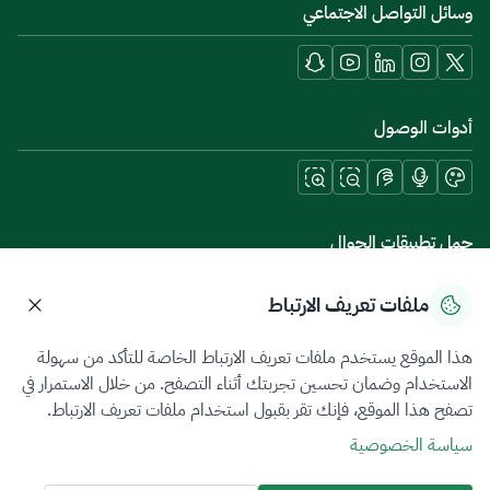
وسائل التواصل الاجتماعي
أدوات الوصول
حمل تطبيقات الجوال
ملفات تعريف الارتباط
هذا الموقع يستخدم ملفات تعريف الارتباط الخاصة للتأكد من سهولة
سياسة الخصوصية
شروط الاستخدام
خريطة الموقع
الاستخدام وضمان تحسين تجربتك أثناء التصفح. من خلال الاستمرار في
تصفح هذا الموقع، فإنك تقر بقبول استخدام ملفات تعريف الارتباط.
جميع الحقوق محفوظة 2026 © ZATCA.GOV.SA
سياسة الخصوصية
تم تطويره وصيانته بواسطة هيئة الزكاة والضريبة والجمارك