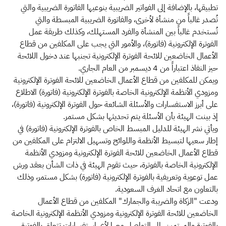
تطبيقها، بالإضافة إلى الفواتير الضريبية بنوعيها الفاتورة الضريبية والتي
تُصدر غالباً من منشأة لأخرى، والفاتورة الضريبية المبسطة والتي
تُستخدم غالباً بين المنشأة والفرد المستهلك، وكذلك طريقة عمل
الفوترة الإلكترونية (فاتورة)، والأمور التي يجب على المكلفين من قطاع
الأعمال الخاضعين للائحة الفوترة الإلكترونية تجنبها عند دخول اللائحة
حيز النفاذ اعتباراً من 4 ديسمبر من العام الجاري.
ويمكن للمكلفين من قطاع الأعمال الخاضعين للائحة الفوترة الإلكترونية
ومزودي الأنظمة الإلكترونية الخاصة بالفوترة الإلكترونية (فاتورة) الاطلاع
على أبرز الاستفسارات والأسئلة الشائعة حول الفوترة الإلكترونية (فاتورة)،
إذ بينت الهيئة بأن الأسئلة يتم تحديثها بشكل مستمر.
ويأتي نشر الهيئة للدليل المبسط الخاص بالفوترة الإلكترونية (فاتورة) في
إطار سعيها لتبسيط الأنظمة واللوائح وتسهيل الالتزام على المكلفين من
قطاع الأعمال الخاضعين للائحة الفوترة الإلكترونية ومزودي الأنظمة
الإلكترونية الخاصة بالفوترة، حيث تقوم الهيئة في ذات الشأن بعقد ورش
عمل توعوية وتعريفية بالفوترة الإلكترونية (فاتورة) بشكل مستمر، وذلك
بالتعاون مع اتحاد الغرف السعودية.
ودعت "الزكاة والضريبة والجمارك" المكلفين من قطاع الأعمال
الخاضعين للائحة الفوترة الإلكترونية ومزودي الأنظمة الإلكترونية الخاصة
بالفوترة والمهتمين، إلى التواصل معها لأي استفسارات تتعلق بالفوترة