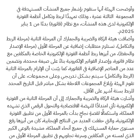
وأوضحت الهيئة أنها ستقوم بإشعار جميع المنشآت المستهدفة في
المجموعة الثالثة عشرة ، وذلك تمهيدًا لربط وتكامل أنظمة الفوترة
الإلكترونية لدى هذه المنشآت، مع نظام (فاتورة) بدءًا من 1 يناير
2025م.
وأضافت هيئة الزكاة والضريبة والجمارك أن المرحلة الثانية (مرحلة الربط
والتكامل)، تستلزم متطلبات إضافية عن المرحلة الأولى (مرحلة الإصدار
والحفظ)، من أبرزها ربط أنظمة الفوترة الإلكترونية الخاصة بالمكلفين مع
نظام فاتورة، وإصدار الفواتير الإلكترونية بناءً على صيغة محددة، وتضمين
عدد من العناصر الإضافية في الفاتورة، كما بيّنت أن الإلزام بالمرحلة الثانية
(الربط والتكامل) سـيـتـم بـشـكـل تـدريـجـي وعـلى مـجـمـوعات، على أن
تقوم الهيئة بإبلاغ المجموعات اللاحقة بشكل مباشر قبل التاريخ المحدد
للربط بستة أشهر على الأقل.
وأشارت هيئة الزكاة والضريبة والجمارك إلى أن المرحلة الثانية من الفوترة
الإلكترونية تأتي امتدادًا للنهضة الاقتصادية والتحول الرقمي الذي تشهده
المملكة، واستكمالًا لقصةِ نجاحٍ بدأت بالمرحلة الأولى من تطبيق الفوترة
الإلكترونية، والتي حققت العديد من النتائج الإيجابية، كان من أبرزها رفع
مستوى حماية المستهلك في جميع أنحاء المملكة، مشيدة بالوعي الكبير
الذي لمسته من المكلفين وسرعة تجاوبهم في تطبيق المرحلة الأولى من