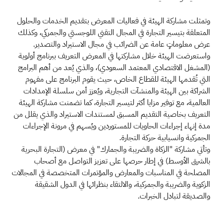
وتمثلت مشاركة الهيئة في فعاليات المعرض بتقديم الخدمات والحلول
المتعلقة بتيسير التجارة في المجال التقني اللوجستي والجمركي، وكذلك
عرض معلوماتٍ عامة عن الضرائب في مجال الاستيراد والتصدير.
واستعرضت الهيئة خلال مشاركتها في المعرض التعريف ببرنامج أولوية
(المشغل الاقتصادي المعتمد السعودي)، والذي يُعد من أهم البرامج
التي تُقدمها الهيئة للقطاع الخاص، حيث يقوم البرنامج على مفهوم
الشراكة بين الهيئة والمنشآت التجارية، ويُعزز أمن سلسلة الإمدادات
العالمية، مع توفير مزايا أكثر لتيسير التجارة، كما تضمنت مشاركة الهيئة
التعريف بخاصية التقديم المسبق لمستندات الاستيراد والذي يقلل من
مدة إنهاء إجراءات الحاويات للمستوردين ويُسهم في مرونة الإجراءات
الجمركية وانسيابية حركة التجارة.
وتأتي مشاركة "الزكاة والضريبة والجمارك" في معرض (التجارة البحرية
بالشرق الأوسط) في إطار حرصها على تعزيز التواصل مع أصحاب
المصلحة في المناسبات والمعارض والمؤتمرات المتخصصة في المجالات
الزكوية والضريبة والجمركية، والالتقاء بنظرائها في الدول الشقيقة
والصديقة لتبادل الخبرات.