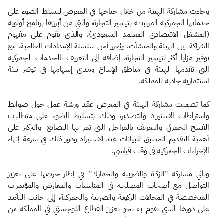
وجاءت مشاركة الهيئة من خلال جناحها في المعرض لتسلط الضوء على
خدماتها الجمركية المرتبطة بتيسير التجارة، والتي من أبرزها برنامج أولوية
(المشغل الاقتصادي المعتمد السعودي)، والذي يقوم على مفهوم
الشراكة بين الهيئة والمنشآت، ويُعزز أمن سلسلة الإمدادات العالمية، مع
توفير مزايا أكثر لتيسير التجارة، إضافة إلى التعريف بالخدمات الجمركية
التي تقدمها الهيئة في مناطق الإيداع ومدى إسهامها في توفير بيئة
استثمارية جاذبة للمملكة.
كما تضمنت مشاركة الهيئة في المعرض عقد ورشة عمل حول ضوابط
واشتراطات الاستيراد والتصدير، وذلك بتسليط الضوء على متطلبات
الفسح الجمركي والتعريف بالمراحل التي تمر بها البضائع، والتركيز على
أهمية التقديم المسبق للبيانات عند الاستيراد ودور ذلك في سرعة إنهاء
الإجراءات الجمركية في وقت قياسي.
وتأتي مشاركة "الزكاة والضريبة والجمارك" في إطار حرصها على تعزيز
التواصل مع أصحاب المصلحة في المناسبات والمعارض والمؤتمرات
المتخصصة في المجالات الزكوية والضريبة والجمركية، إلى جانب التأكيد
على دورها الذي تقوم به نحو تعزيز القطاع اللوجستي في المملكة من