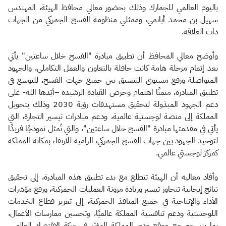
باليوم العالمي للجمارك وذلك بحضور معالي محافظ الهيئة، المهندس
سهيل بن محمد أبانمي، وممثلي منظومة الفسح الجمركي من الجهات
ذات العلاقة.
وأوضح معالي المحافظ أن تطبيق مبادرة "الفسح خلال ساعتين" يأتي
بعد إتمام مرحلة هامة كانت حافلة بالتعاون والعمل التكاملي، والجهود
المتواصلة ورفع مستوى التنسيق بين جميع جهات الفسح، للتوسع في
تطبيق المبادرة، مثمنًا اهتمام وحرص القيادة الرشيدة –أيّدها الله- على
دعم الجهود المبذولة لتحقيق مستهدفات رؤية 2030 وذلك بتحويل
المملكة إلى منصة لوجستية عالمية، ودعم مبادرات تيسير التجارة، التي
يأتي في مقدمتها مبادرة "الفسح خلال ساعتين"، والتي تُمثل نموذجًا فريدًا
لتوحيد الجهود بين جهات الفسح الجمركي، الرامية للارتقاء بمكانة المملكة
كمركز لوجستي عالمي.
وأفاد معاليه أن الهيئة تتطلع مع بدء تطبيق هذه المبادرة، إلى تحقيق
نتائج إيجابية تتجاوز تيسير وزيادة مرونة العمليات الجمركية، ورفع مؤشرات
الأداء والإنتاجية في جميع المنافذ الجمركية، إلى تعزيز قطاع الخدمات
اللوجستية ودعم تنافسية المملكة عالميًا، وتحسين ممارسات الأعمال،
بما ينسجم مع موقع ودور المملكة المؤثر في حركة الاقتصاد العالمي،