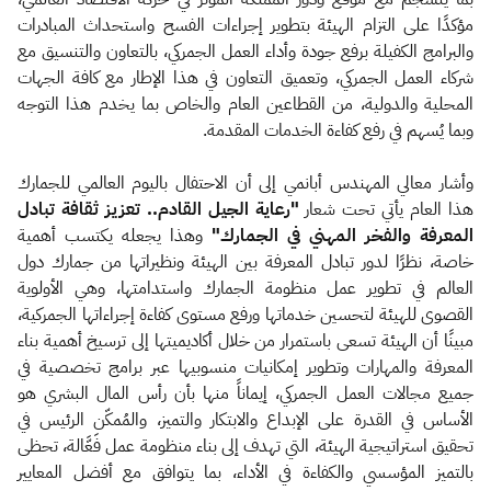
مؤكدًا على التزام الهيئة بتطوير إجراءات الفسح واستحداث المبادرات
والبرامج الكفيلة برفع جودة وأداء العمل الجمركي، بالتعاون والتنسيق مع
شركاء العمل الجمركي، وتعميق التعاون في هذا الإطار مع كافة الجهات
المحلية والدولية، من القطاعين العام والخاص بما يخدم هذا التوجه
وبما يُسهم في رفع كفاءة الخدمات المقدمة.
وأشار معالي المهندس أبانمي إلى أن الاحتفال باليوم العالمي للجمارك
هذا العام يأتي تحت شعار
"رعاية الجيل القادم.. تعزيز ثقافة تبادل
المعرفة والفخر المهني في الجمارك"
وهذا يجعله يكتسب أهمية
خاصة، نظرًا لدور تبادل المعرفة بين الهيئة ونظيراتها من جمارك دول
العالم في تطوير عمل منظومة الجمارك واستدامتها، وهي الأولوية
القصوى للهيئة لتحسين خدماتها ورفع مستوى كفاءة إجراءاتها الجمركية،
مبينًا أن الهيئة تسعى باستمرار من خلال أكاديميتها إلى ترسيخ أهمية بناء
المعرفة والمهارات وتطوير إمكانيات منسوبيها عبر برامج تخصصية في
جميع مجالات العمل الجمركي، إيماناً منها بأن رأس المال البشري هو
الأساس في القدرة على الإبداع والابتكار والتميز، والمُمكّن الرئيس في
تحقيق استراتيجية الهيئة، التي تهدف إلى بناء منظومة عمل فَعَّالة، تحظى
بالتميز المؤسسي والكفاءة في الأداء، بما يتوافق مع أفضل المعايير