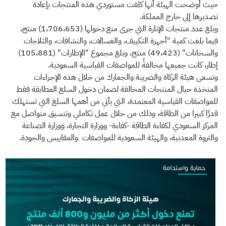
حيث أوضحت الهيئة أنها كلفت مستوردي هذه المنتجات بإعادة
تصديرها إلى خارج المملكة.
وبلغ عدد منتجات الإنارة التي جرى منع دخولها (1،706،653) منتج،
فيما بلغت كمية "أجهزة التكييف، والغسالات، والنشافات، والثلاجات
والسخانات" (49،423) منتج، وبلغ مجموع "الإطارات" (105،881)
إطار، كانت جميعها مخالفةً للمواصفات القياسية السعودية.
وتسعى هيئة الزكاة والضريبة والجمارك من خلال هذه الإجراءات
المتخذة​ حيال المنتجات المخالفة لضمان دخول السلع المطابقة فقط
للمواصفات القياسية المعتمدة، التي يأتي من أهمها السلع التي تستهلك
قدرًا كبيرا من الطاقة، وذلك من خلال عمل تكاملي وتنسيق متواصل مع
المركز السعودي لكفاءة الطاقة -كفاءة- ووزارة التجارة، ووزارة الصناعة
والثروة المعدنية، والهيئة السعودية للمواصفات والمقاييس والجودة.