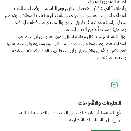
العهد الميمون المبارك.
وأضاف أبانمي: "يأتي الاحتفال بذكرى يوم التأسيس، وقد استطاعت
المملكة النهوض بمستويات سريعة وشاملة في مختلف المجالات، وتمضي
بخطى راسخة وواثقة في طريق التطور والتنمية والمحافظة على قيمها
ومبادئها المستمدَّة من الدين الحنيف.
وفي ختام تصريحه، قال معاليه نسأل المولى عز وجل أن يديم على
المملكة عزها ومجدها وأن يحفظها من كل سوء ومكروه وأن يديم عليها
نِعم الأمن والأمان والاستقرار، وأن يحفظ لهذا الوطن قيادته الحكيمة
وشعبه المخلص.
التعليقات والاقتراحات
لأي استفسار أو ملاحظات حول الخدمات أو الصفحة الحالية،
يرجى ملء المعلومات المطلوبة.