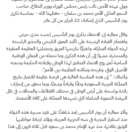
وولي عهده الأمين نائب رئيس مجلس الوزراء ووزير الدفاع، صاحب
السمو الملكي الأمير محمد بن سلمان - حفظهما الله - بمناسبة ذكرى
يوم التأسيس الذي يُصادف 22 فبراير من كل عام.
وقال معاليه إن الاحتفاء بذكرى يوم التأسيس يُجسد مدى حرص
واهتمام القيادة الرشيدة على تأكيد العمق التاريخي والجذور الراسخة
لهذه الدولة المباركة، واعتزازًا بتاريخها العريق وحضارتها العظيمة المتفردة
والمتجذرة، مشيرًا إلى أن هذه الذكرى وما تحمله من المعاني الوطنية
السامية تُعزز روح الانتماء الصادق لهذا الوطن وقيادته الحكيمة وشعبه
الأصيل الوفي، وتاريخه ومكانته العظيمة بين الأمم".
وأضاف: " إن هذه المناسبة الغالية هي فرصة عظيمة للاعتزاز بتاريخ
المملكة العربية السعودية وطنًا وقيادةً وشعبًا، وبما تحقق من إنجازات
رائدة وراسخة على أرض الوطن في مختلف القطاعات والمجالات، في ظل
النهضة التنموية الشاملة التي تشهدها المملكة على كافة الأصعدة.
وأكد معاليه أن يوم التأسيس يُعد شاهدًا على تفرد مسيرة هذه الدولة
منذ استقرار البشرية في شبه الجزيرة العربية، ويؤكد ارتباط مواطنيها
الوثيق بقادتها، منذ عهد الإمام محمد بن سعود قبل ثلاثة قرون إلى هذا