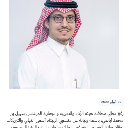
الزكاة
الجمارك
ضريبة القيمة المضافة
الإقرار الضريبي
التصرفات العقارية
22 فبراير 2022
​​رفع معالي محافظ هيئة الزكاة والضريبة والجمارك المهندس سهيل بن
محمد أبانمي، باسمه ونيابة عن منسوبي الهيئة، أسمى التهاني والتبريكات
لمقام خادم الحرمين الشريفين الملك سلمان بن عبدالعزيز آل سعود،