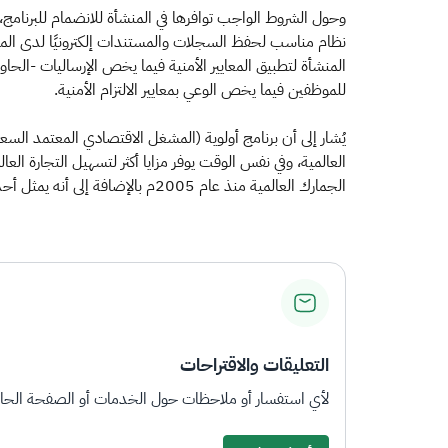
نظام مناسب لحفظ السجلات والمستندات إلكترونيًا لدى المنش
المنشأة لتطبيق المعايير الأمنية فيما يخص الإرساليات -الح
للموظفين فيما يخص الوعي بمعايير الالتزام الأمنية.
يُشار إلى أن برنامج أولوية (المشغل الاقتصادي المعتمد السع
العالمية، وفي نفس الوقت يوفر مزايا أكثر لتسهيل التجارة العالم
الجمارك العالمية منذ عام 2005م بالإضافة إلى أنه يمثل أحد مكونات اتفاقية تسهيل التجارة بمنظمة التجارة العالمية والتي دخلت حيز التنفيذ في فبراير 2017م. ​
التعليقات والاقتراحات
لأي استفسار أو ملاحظات حول الخدمات أو الصفحة الحالي