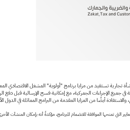
ضحت هيئة الزكاة والضريبة والجمارك أن 229 منشأة تجارية تستفيد من مزايا برنامج "أولوية" المش
 في جميع الإجراءات الجمركية، مع إمكانية فسح الإرسالية قبل دفع
الاستفادة أيضًا من المزايا المقدمة من البرامج المماثلة في الدول ال
 التي تمنحها الموافقة للانضمام للبرنامج، مؤكدةً أنه بإمكان المنشآت الأخر