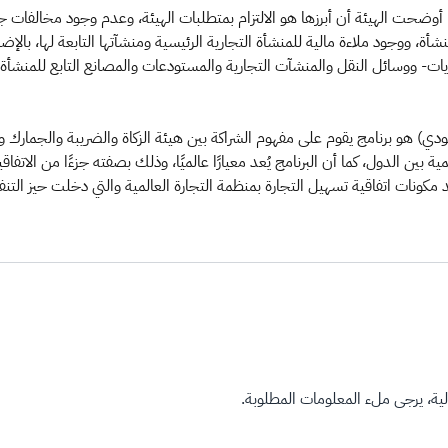
أة، ووجود ملاءة مالية للمنشأة التجارية الرئيسية ومنشآتها التابعة لها، ب
اويات- ووسائل النقل والمنشآت التجارية والمستودعات والمصانع التابع للمنشأ
ودي) هو برنامج يقوم على مفهوم الشراكة بين هيئة الزكاة والضريبة والجمارك 
ية بين الدول، كما أن البرنامج يُعد معيارًا عالميًا، وذلك بصفته جزءًا من الاتفا
ة، يرجى ملء المعلومات المطلوبة.