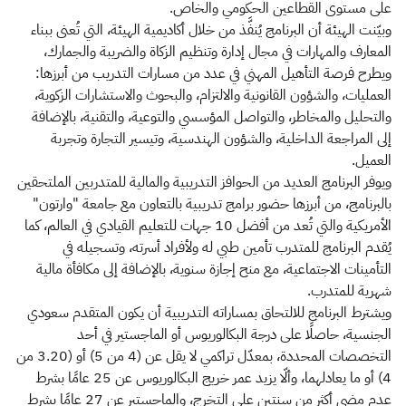
على مستوى القطاعين الحكومي والخاص.
وبيّنت الهيئة أن البرنامج يُنفَّذ من خلال أكاديمية الهيئة، التي تُعنى ببناء
المعارف والمهارات في مجال إدارة وتنظيم الزكاة والضريبة والجمارك،
ويطرح فرصة التأهيل المهني في عدد من مسارات التدريب من أبرزها:
العمليات، والشؤون القانونية والالتزام، والبحوث والاستشارات الزكوية،
والتحليل والمخاطر، والتواصل المؤسسي والتوعية، والتقنية، بالإضافة
إلى المراجعة الداخلية، والشؤون الهندسية، وتيسير التجارة وتجربة
العميل.
ويوفر البرنامج العديد من الحوافز التدريبية والمالية للمتدربين الملتحقين
بالبرنامج، من أبرزها حضور برامج تدريبية بالتعاون مع جامعة "وارتون"
الأمريكية والتي تُعد من أفضل 10 جهات للتعليم القيادي في العالم، كما
يُقدم البرنامج للمتدرب تأمين طبي له ولأفراد أسرته، وتسجيله في
التأمينات الاجتماعية، مع منح إجازة سنوية، بالإضافة إلى مكافأة مالية
شهرية للمتدرب.
ويشترط البرنامج للالتحاق بمساراته التدريبية أن يكون المتقدم سعودي
الجنسية، حاصلًا على درجة البكالوريوس أو الماجستير في أحد
التخصصات المحددة، بمعدّل تراكمي لا يقل عن (4 من 5) أو (3.20 من
4) أو ما يعادلهما، وألّا يزيد عمر خريج البكالوريوس عن 25 عامًا بشرط
عدم مضي أكثر من سنتين على التخرج، والماجستير عن 27 عامًا بشرط