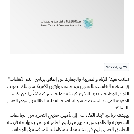
الزكاة
الجمارك
ضريبة القيمة المضافة
الإقرار الضريبي
التصرفات العقارية
27 يوليه 2022
​​​​​أعلنت هيئة الزكاة والضريبة والجمارك عن إطلاق برنامج "بناء الكفاءات"
في نسخته الخامسة بالتعاون مع جامعة وارتون الأمريكية، وذلك لتدريب
الكوادر الوطنية حديثي التخرج في بيئة عملية احترافية تمَكّنها من اكتساب
المعرفة المهنية المتخصصة، والمنافسة العملية الفعّالة في سوق العمل
بالمملكة.
ويهدف برنامج "بناء الكفاءات" إلى تأهيـل حديثي التخرج مـن الجامعات
السـعودية والعالمية عبر تطــوير مهاراتهم العلميــة والمهنية وإتاحة فرصـة
التطبيـق العملـي لهم فـي بيئـة عمليـة متكاملــة؛ للمنافسة في الوظائف