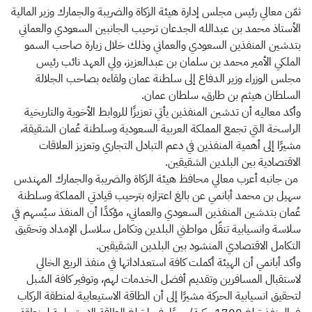
ثمّن معالي رئيس مجلس إدارة هيئة الزكاة والضريبة والجمارك وزير المالية
الأستاذ محمد بن عبدالله الجدعان ترحيب الجانبين السعودي والعماني
بتدشين المنفذين السعودي والعماني وذلك خلال زيارة صاحب السمو
الملكي الأمير محمد بن سلمان بن عبدالعزيز، ولي العهد نائب رئيس
مجلس الوزراء وزير الدفاع إلى سلطنة عمان ولقاءه بصاحب الجلالة
السلطان هيثم بن طارق، سلطان عمان.
وأكد معاليه أن تدشين المنفذين يأتي تعزيزًا للروابط الأخوية والتاريخية
الراسخة التي تجمع المملكة العربية السعودية وسلطنة عُمان الشقيقة،
مشيرًا إلى أهمية المنفذين في دعم التبادل التجاري وتعزيز العلاقات
الاقتصادية بين البلدين الشقيقين.
من جانبه أعرب معالي محافظ هيئة الزكاة والضريبة والجمارك المهندس
سهيل بن محمد أبانمي عن بالغ اعتزازه بترحيب قيادتي المملكة وسلطنة
عُمان بتدشين المنفذين السعودي والعماني، مؤكدًا أن المنفذ سيُسهم في
سلاسة وانسيابية تنقّل مواطني البلدين وتكامل سلاسل الإمداد وتحقيق
التكامل الاقتصادي المنشود بين البلدين الشقيقين.
وأكد أبانمي أن الهيئة أكملت كافة استعداداتها​ في منفذ الربع الخالي
لاستقبال المسافرين وتقديم أفضل الخدمات لهم، وتوفير كافة السُبل
لتحقيق انسيابية الحركة مشيرًا إلى أن الطاقة الاستيعابية لمنطقة الركاب