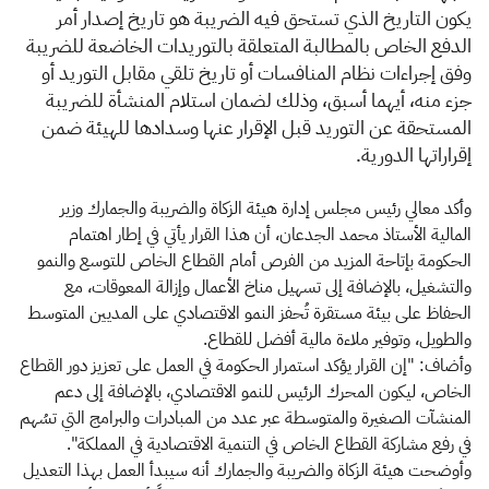
يكون التاريخ الذي تستحق فيه الضريبة هو تاريخ إصدار أمر
الدفع الخاص بالمطالبة المتعلقة بالتوريدات الخاضعة للضريبة
وفق إجراءات نظام المنافسات أو تاريخ تلقي مقابل التوريد أو
جزء منه، أيهما أسبق، وذلك لضمان استلام المنشأة للضريبة
المستحقة عن التوريد قبل الإقرار عنها وسدادها للهيئة ضمن
إقراراتها الدورية.
وأكد معالي رئيس مجلس إدارة هيئة الزكاة والضريبة والجمارك وزير
المالية الأستاذ محمد الجدعان، أن هذا القرار يأتي في إطار اهتمام
الحكومة بإتاحة المزيد من الفرص أمام القطاع الخاص للتوسع والنمو
والتشغيل، بالإضافة إلى تسهيل مناخ الأعمال وإزالة المعوقات، مع
الحفاظ على بيئة مستقرة تُحفز النمو الاقتصادي على المديين المتوسط
والطويل، وتوفير ملاءة مالية أفضل للقطاع.
وأضاف: "إن القرار يؤكد استمرار الحكومة في العمل على تعزيز دور القطاع
الخاص، ليكون المحرك الرئيس للنمو الاقتصادي، بالإضافة إلى دعم
المنشآت الصغيرة والمتوسطة عبر عدد من المبادرات والبرامج التي تسُهم
في رفع مشاركة القطاع الخاص في التنمية الاقتصادية في المملكة".
وأوضحت هيئة الزكاة والضريبة والجمارك أنه سيبدأ العمل بهذا التعديل