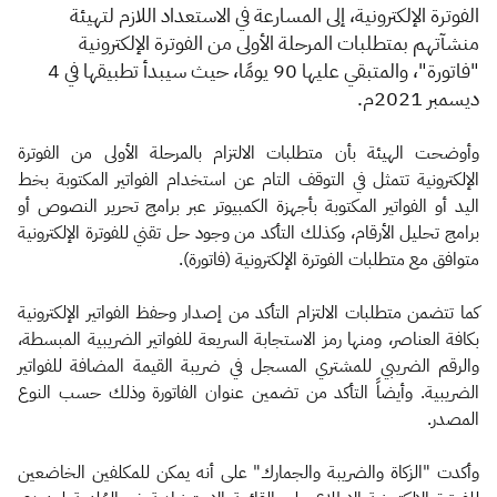
الفوترة الإلكترونية، إلى المسارعة في الاستعداد اللازم لتهيئة
منشآتهم بمتطلبات المرحلة الأولى من الفوترة الإلكترونية
"فاتورة"، والمتبقي عليها 90 يومًا، حيث سيبدأ تطبيقها في 4
ديسمبر 2021م.
وأوضحت الهيئة بأن متطلبات الالتزام بالمرحلة الأولى من الفوترة
الإلكترونية تتمثل في التوقف التام عن استخدام الفواتير المكتوبة بخط
اليد أو الفواتير المكتوبة بأجهزة الكمبيوتر عبر برامج تحرير النصوص أو
برامج تحليل الأرقام، وكذلك التأكد من وجود حل تقني للفوترة الإلكترونية
متوافق مع متطلبات الفوترة الإلكترونية (فاتورة).
كما تتضمن متطلبات الالتزام التأكد من إصدار وحفظ الفواتير الإلكترونية
بكافة العناصر، ومنها رمز الاستجابة السريعة للفواتير الضريبية المبسطة،
والرقم الضريبي للمشتري المسجل في ضريبة القيمة المضافة للفواتير
الضريبية. وأيضاً التأكد من تضمين عنوان الفاتورة وذلك حسب النوع
المصدر.
وأكدت "الزكاة والضريبة والجمارك" على أنه يمكن للمكلفين الخاضعين