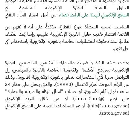
للفوترة الإلكترونية الاطلاع على القائمة الاسترشادية غير المُلزمة لمزودي
الحلول التقنية للفوترة الإلكترونية المنشورة في
الموقع الإلكتروني للهيئة على الرابط (هنا)​
، من أجل اختيار الحل التقني
المناسب لحجم المنشأة ونوع القطاع، مؤكدةً على أنه لا يُفهَم من
القائمة اقتصار تقديم حلول الفوترة الإلكترونية عليهم، وإنما يُعد المكلف
نظاميًا عند تحقيقه للمتطلبات الخاصة بالفوترة الإلكترونية باستخدام أي
حل تقني.
ودعت هيئة الزكاة والضريبة والجمارك المكلفين الخاضعين للفوترة
الإلكترونية ومزودي الأنظمة الإلكترونية الخاصة بالفوترة والمهتمين، إلى
التواصل معها لأي استفسارات تتعلق بالفوترة الإلكترونية (فاتورة)، وذلك
عبر الرقم الموحد لمركز الاتصال (19993)، والذي يعمل على مدار 24
ساعة طوال أيام الأسبوع، أو حساب "اسأل الزكاة والضريبة والجمارك"
على تويتر (@zatca_Care) أو من خلال البريد الإلكتروني
(info@zatca.gov.sa)، أو عبر المحادثات الفورية على الموقع الإلكتروني
(zatca.gov.sa).