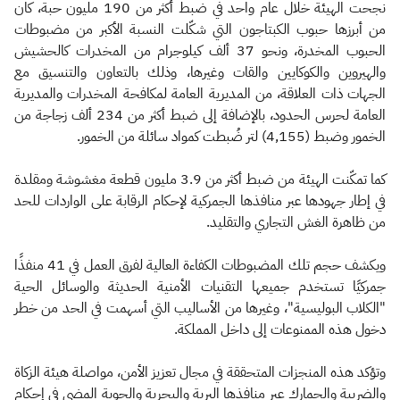
نجحت الهيئة خلال عام واحد في ضبط أكثر من 190 مليون حبة، كان
من أبرزها حبوب الكبتاجون التي شكّلت النسبة الأكبر من مضبوطات
الحبوب المخدرة، ونحو 37 ألف كيلوجرام من المخدرات كالحشيش
والهيروين والكوكايين والقات وغيرها، وذلك بالتعاون والتنسيق مع
الجهات ذات العلاقة، من المديرية العامة لمكافحة المخدرات والمديرية
العامة لحرس الحدود، بالإضافة إلى ضبط أكثر من 234 ألف زجاجة من
الخمور وضبط (‎4,155) لتر ضُبطت كمواد سائلة من الخمور.
كما تمكّنت الهيئة من ضبط أكثر من 3.9 مليون قطعة مغشوشة ومقلدة
في إطار جهودها عبر منافذها الجمركية لإحكام الرقابة على الواردات للحد
من ظاهرة الغش التجاري والتقليد.
ويكشف حجم تلك المضبوطات الكفاءة العالية لفرق العمل في 41 منفذًا
جمركيًا تستخدم جميعها التقنيات الأمنية الحديثة والوسائل الحية
"الكلاب البوليسية"، وغيرها من الأساليب التي أسهمت في الحد من خطر
دخول هذه الممنوعات إلى داخل المملكة.
وتؤكد هذه المنجزات المتحققة في مجال تعزيز الأمن، مواصلة هيئة الزكاة
والضريبة والجمارك عبر منافذها البرية والبحرية والجوية المضي في إحكام