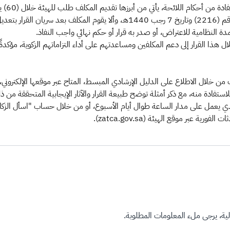
وحددت ا
لأحكام اللائحة التنفيذية لجباية الزكاة الصادرة بالقرار الوزاري رقم (2216) وتاريخ 7
دة النظامية للاعتراض، أو صدر به قرار أو حكم نهائي واجب النفاذ.
 هذا القرار إلى دعم المكلفين ومساعدتهم على أداء التزاماتهم الزكوية، مؤكدةً
ك من خلال الاطلاع على الدليل الإرشادي المبسط، المتاح عبر موقعها الإلكترون
للاستفادة منه، مع ذكر أمثلة توضح طبيعة القرار والآثار الإيجابية المتحققة من 
ة، يرجى ملء المعلومات المطلوبة.