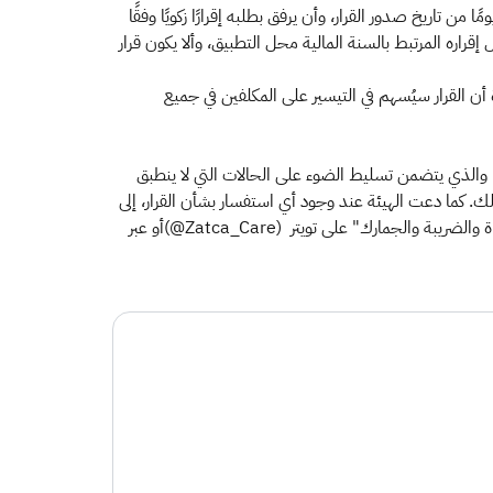
لهيئة عددًا من الشـــروط لقبول طلب المكلف للاستفادة من أحكام اللائحة، يأتي من أبرزها تقديم المكلف طلب للهيئة خلال (60) يومًا من تاريخ صدور القرار، وأن يرفق بطلبه إقرارًا زكويًا وفقًا
 رجب 1440هـ، وألا يقوم المكلف بعد سريان القرار بتعديل إقراره المرتبط بالسنة المالية محل التطبيق، وألا يكون قرار
 أن القرار سيُسهم في التيسير على المكلفين في جميع
ي، والذي يتضمن تسليط الضوء على الحالات التي لا ينطبق
ذلك. كما دعت الهيئة عند وجود أي استفسار بشأن القرار، إلى
التواصل معها عبر الرقم الموحّد لمركز الاتصال (19993)، الذي يعمل على مدار الساعة طوال أيام الأسبوع، أو من خلال حساب "اسأل الزكاة والضريبة والجمارك" على تويتر (Zatca_Care@)أو عبر