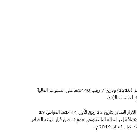
​​أتاحت هيئة الزكاة والضريبة والجمارك لمكلفي الحسابات التقدم بطلب تطبيق أحكام اللائحة التنفيذية لجباية الزكاة الصادرة بالقرار الوزاري رقم (2216) وتاريخ 7 رجب 1440هـ على السنوات المالية
وأوضحت الهيئة أن القرار يستهدف فقط "مكلفي الحسابات"، ويشمل ثلاث حالات للمكلف، وهي: تقديم المكلف إقراراته الزكوية بعد سريان القرار الصادر بتاريخ 23 ربيع الأول 1444هـ الموافق 19
وعند قيام الهيئة بفحص المكلف لسنة مالية يسري عليها القرار، بحيث تكون السنة المالية قد بدأت قبل 1 يناير 2019م، بالإضافة إلى الحالة الثالثة وهي عدم تحصن قرار الهيئة الصادر
 2019م.