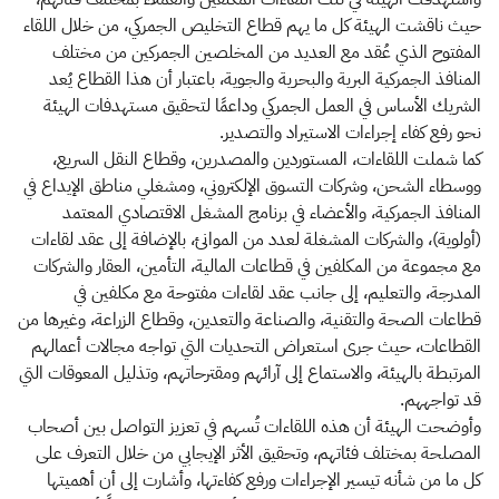
حيث ناقشت الهيئة كل ما يهم قطاع التخليص الجمركي، من خلال اللقاء
المفتوح الذي عُقد مع العديد من المخلصين الجمركين من مختلف
المنافذ الجمركية البرية والبحرية والجوية، باعتبار أن هذا القطاع يُعد
الشريك الأساس في العمل الجمركي وداعمًا لتحقيق مستهدفات الهيئة
نحو رفع كفاء إجراءات الاستيراد والتصدير.
كما شملت اللقاءات، المستوردين والمصدرين، وقطاع النقل السريع،
ووسطاء الشحن، وشركات التسوق الإلكتروني، ومشغلي مناطق الإيداع في
المنافذ الجمركية، والأعضاء في برنامج المشغل الاقتصادي المعتمد
(أولوية)، والشركات المشغلة لعدد من الموانئ، بالإضافة إلى عقد لقاءات
مع مجموعة من المكلفين في قطاعات المالية، التأمين، العقار والشركات
المدرجة، والتعليم، إلى جانب عقد لقاءات مفتوحة مع مكلفين في
قطاعات الصحة والتقنية، والصناعة والتعدين، وقطاع الزراعة، وغيرها من
القطاعات، حيث جرى استعراض التحديات التي تواجه مجالات أعمالهم
المرتبطة بالهيئة، والاستماع إلى آرائهم ومقترحاتهم، وتذليل المعوقات التي
قد تواجههم.
وأوضحت الهيئة أن هذه اللقاءات تُسهم في تعزيز التواصل بين أصحاب
المصلحة بمختلف فئاتهم، وتحقيق الأثر الإيجابي من خلال التعرف على
كل ما من شأنه تيسير الإجراءات ورفع كفاءتها، وأشارت إلى أن أهميتها