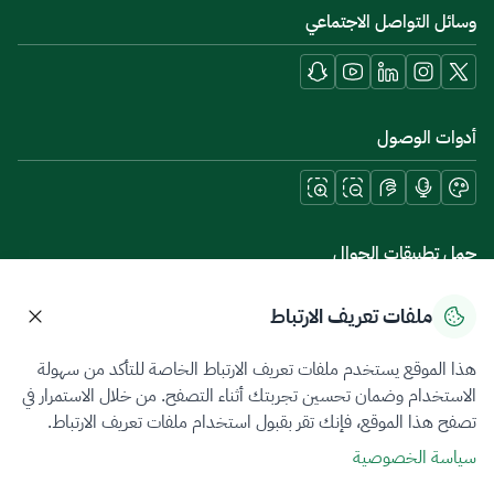
وسائل التواصل الاجتماعي
أدوات الوصول
حمل تطبيقات الجوال
ملفات تعريف الارتباط
هذا الموقع يستخدم ملفات تعريف الارتباط الخاصة للتأكد من سهولة
سياسة الخصوصية
شروط الاستخدام
خريطة الموقع
الاستخدام وضمان تحسين تجربتك أثناء التصفح. من خلال الاستمرار في
تصفح هذا الموقع، فإنك تقر بقبول استخدام ملفات تعريف الارتباط.
جميع الحقوق محفوظة 2026 © ZATCA.GOV.SA
سياسة الخصوصية
تم تطويره وصيانته بواسطة هيئة الزكاة والضريبة والجمارك