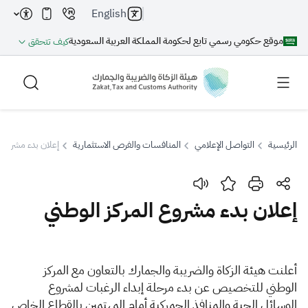
English
موقع حكومي رسمي تابع لحكومة المملكة العربية السعودية
كيف تتحقق
الرئيسية
التواصل الإعلامي
المنافسات والفرص الاستثمارية
إعلان بدء مشروع ا
بحث
إعلان بدء مشروع المركز الوطني
بحث AI
بحث
أ
علنت هيئة الزكاة والضريبة والجمارك بالتعاون مع المركز
اقتراحات
الوطني للتخصيص عن بدء مرحلة إبداء الرغبات لمشروع
الوسائل الحية والم
نافذ الجمركية أمام المهتمين بالقطاع الخاص