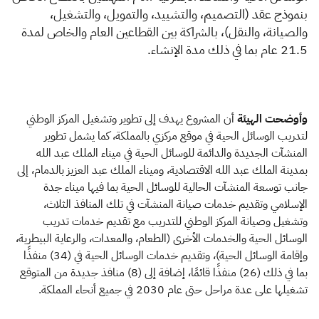
الزكاة
الجمارك
ضريبة القيمة المضافة
بنموذج عقد (التصميم، والتشييد، والتمويل، والتشغيل،
الإقرار الضريبي
التصرفات العقارية
والصيانة، والنقل)، بالشراكة بين القطاعين العام والخاص لمدة
21.5 عام بما في ذلك مدة الإنشاء.
وأوضحت الهيئة
أن المشروع يهدف إلى تطوير وتشغيل المركز الوطني
لتدريب الوسائل الحية في موقع مركزي بالمملكة، كما يشمل تطوير
المنشآت الجديدة والدائمة للوسائل الحية في ميناء الملك عبد الله
بمدينة الملك عبد الله الاقتصادية، وميناء الملك عبد العزيز بالدمام، إلى
جانب توسعة المنشآت الحالية للوسائل الحية بما فيها ميناء جدة
الإسلامي وتقديم خدمات صيانة المنشآت في تلك المنافذ الثلاث،
وتشغيل وصيانة المركز الوطني للتدريب مع تقديم خدمات تدريب
الوسائل الحية والخدمات الأخرى (الطعام، والمعدات، والرعاية البيطرية،
وإقامة الوسائل الحية)، وتقديم خدمات الوسائل الحية في (34) منفذًا
بما في ذلك (26) منفذًا قائمًا، إضافة إلى (8) منافذ جديدة من المتوقع
تشغيلها على عدة مراحل حتى عام 2030 في جميع أنحاء المملكة.