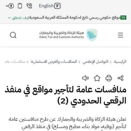
English
موقع حكومي رسمي تابع لحكومة المملكة العربية السعودية
كيف تتحقق
الرئيسية
التواصل الإعلامي
المنافسات والفرص الاستثمارية
منافسات عامة لتأج
بحث
منافسات عامة لتأجير مواقع في منفذ
الرقعي الحدودي (2)
بحث AI
بحث
​​​​تعل
اقتراحات
ن هيئة الزكاة والضريبة والجمارك عن طرح منافستين عامة
لتأجير (بوفيه، مواد بناء، مطبخ ومسلخ) في منفذ الرقعي