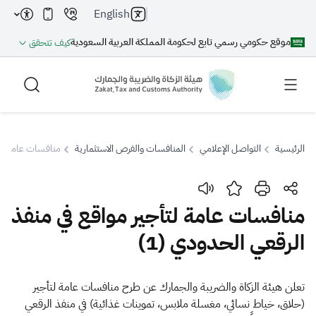
English
موقع حكومي رسمي تابع لحكومة المملكة العربية السعودية
كيف تتحقق
الرئيسية
التواصل الإعلامي
المنافسات والفرص الاستثمارية
منافسات عامة لتأج
بحث
منافسات عامة لتأجير مواقع في منفذ
الرقعي الحدودي (1)
بحث AI
بحث
اقتراحات
​​​تعلن هيئة الزكاة والضريبة والجمارك عن طرح منافسات عامة لتأجير
(حلاق، خياط نسائي، مغسلة ملابس، تموينات غذائية) في منفذ الرقعي