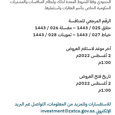
الزكاة
الجمارك
ضريبة القيمة المضافة
الحدودي وفقًا للشروط المعدة لذلك ولنظام المنافسات والمشتريات
الحكومية الخاص بتأجير العقارات واستثمارها.
الإقرار الضريبي
التصرفات العقارية
الرقم المرجعي للمنافسة
حلاق 025 / 1443 – مغسلة 026 / 1443
خياط 027 / 1443 – تموينات 028 / 1443
​آخر موعد لاستلام العروض
2 أغسطس 2022م
1:00م
تاريخ فتح العروض
2 أغسطس 2022م
1:00م ​
للاستفسارات وللمزيد من المعلومات، التواصل عبر البريد
الإلكتروني investment@zatca.gov.sa