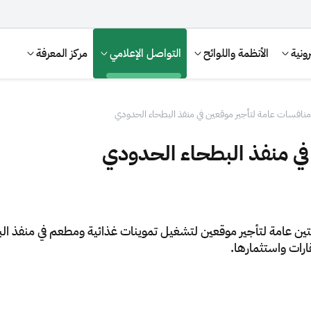
ونية
الأنظمة واللوائح
التواصل الإعلامي
مركز المعرفة
منافسات عامة لتأجير موقعين في منفذ البطحاء الحدودي
في منفذ البطحاء الحدودي
تين عامة لتأجير موقعين لتشغيل تموينات غذائية ومطعم في منفذ ال
رات واستثمارها.
الإقرار الضريبي
التصرفات العقارية