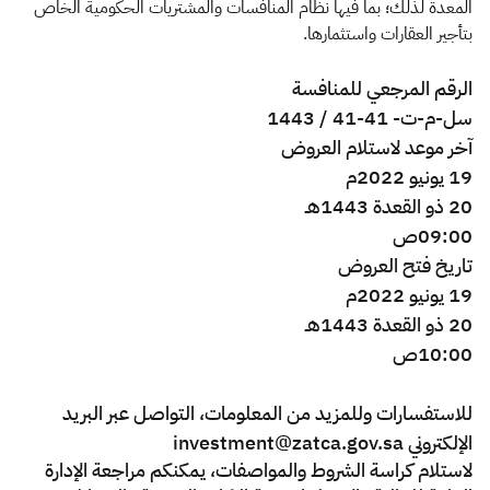
الزكاة
الجمارك
ضريبة القيمة المضافة
المعدة لذلك؛ بما فيها نظام المنافسات والمشتريات الحكومية الخاص
بتأجير العقارات واستثمارها.​
الإقرار الضريبي
التصرفات العقارية
الرقم المرجعي للمنافسة
سل-م-ت- 41-41 / 1443
آخر موعد لاستلام العروض
19 يونيو 2022م
20
ذو القعدة
1443
هـ
09:00ص
تاريخ فتح العروض
19 يونيو 2022م
20 ذو القعدة 1443هـ
10:00ص
للاستفسارات وللمزيد من المعلومات، التواصل عبر البريد
الإلكتروني investment@zatca.gov.sa
لاستلام كراسة الشروط والمواصفات، يمكنكم مراجعة الإدارة