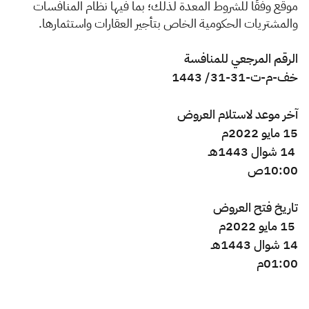
الزكاة
الجمارك
ضريبة القيمة المضافة
موقع وفقًا للشروط المعدة لذلك؛ بما فيها نظام المنافسات
والمشتريات الحكومية الخاص بتأجير العقارات واستثمارها.
الإقرار الضريبي
التصرفات العقارية
الرقم المرجعي للمنافسة
خف-م-ت-31-31/ 1443
آخر موعد لاستلام العروض
15 مايو 2022م
14 شوال 1443هـ
10:00ص
تاريخ فتح العروض
15 مايو 2022م
14 شوال 1443هـ
01:00م