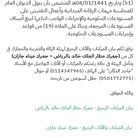
الزكاة
الجمارك
ضريبة القيمة المضافة
(51) وتاريخ 08/01/1441هـ المتضمن بأن يتولى الديوان العام
للمحاسبة مهمات الرقابة الميدانية وأعمال التفتيش
على
الإقرار الضريبي
التصرفات العقارية
المستودعات الحكومية والإجراءات الواجب اتباعها لبيع أصناف
المستودعات المرجعة، وبناءً على المادة (19) من قواعد
وإجراءات المستودعات الحكومية.
نرفق لكم بيان المركبات والأثاث الرجيع لهيئة الزكاة والضريبة والجمارك في
كل من
(جمرك مطار الملك خالد بالرياض – جمرك ميناء جازان)
وتأمل الهيئة في حالة رغبتكم بالمركبات أو الأثاث التواصل مع الأستاذ
"ماجد الدكان" على الهاتف (0114347965) أو جوال
(0501772775) خلال أسبوعين من تاريخه.
والله الموفق.
​بيان المركبات الرجيع - جمرك مطار الملك خالد بالرياض
بيان المركبات والأثاث الرجيع - جمرك ميناء جازان