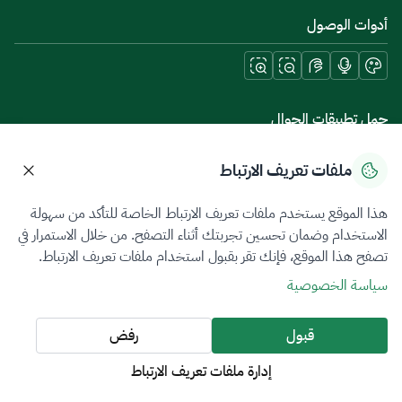
أدوات الوصول
حمل تطبيقات الجوال
ملفات تعريف الارتباط
هذا الموقع يستخدم ملفات تعريف الارتباط الخاصة للتأكد من سهولة
سياسة الخصوصية
شروط الاستخدام
خريطة الموقع
الاستخدام وضمان تحسين تجربتك أثناء التصفح. من خلال الاستمرار في
تصفح هذا الموقع، فإنك تقر بقبول استخدام ملفات تعريف الارتباط.
جميع الحقوق محفوظة 2026 © ZATCA.GOV.SA
سياسة الخصوصية
تم تطويره وصيانته بواسطة هيئة الزكاة والضريبة والجمارك
آخر تحديث للموقع في
07 أغسطس 2026 08:14 ص
قبول
رفض
إدارة ملفات تعريف الارتباط