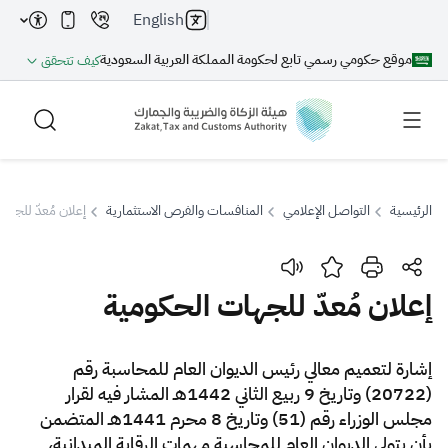
English
موقع حكومي رسمي تابع لحكومة المملكة العربية السعودية
كيف تتحقق
الرئيسية
التواصل الإعلامي
المنافسات والفرص الاستثمارية
إعلان مُعدّ للجها
بحث
إعلان مُعدّ للجهات الحكومية
بحث AI
بحث
​​​​​إشارة لتعميم معالي رئيس الديوان العام للمحاسبة رقم
(20722) وتاريخ 9 ربيع الثاني 1442هـ المشار فيه لقرار
اقتراحات
مجلس الوزراء رقم (51) وتاريخ 8 محرم 1441هـ المتضمن
بأن يتولى الديوان العام للمحاسبة مهمات الرقابة الميدانية،