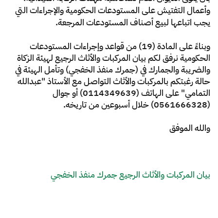
الزكاة
الجمارك
ضريبة القيمة المضافة
وأعمال التفتيش على المستودعات الحكومية والإجراءات التي
الإقرار الضريبي
التصرفات العقارية
يجب اتباعها لبيع أصناف المستودعات المرجعة.​
وبناءً على المادة (19) من قواعد وإجراءات المستودعات
الحكومية
نرفق لكم بيان المركبات والأثاث الرجيع لهيئة الزكاة
والضريبة والجمارك في (
جمرك منفذ الخفجي
) وتأمل الهيئة في
حالة رغبتكم بالمركبات والأثاث التواصل مع الأستاذ "عبدالله
التمامي" على الهاتف (0114349639) أو جوال
(
0561666328)
خلال أسبوعين من تاريخه.
والله الموفق​
بيان المركبات والأثاث الرجيع جمر​ك منفذ الخفجي​