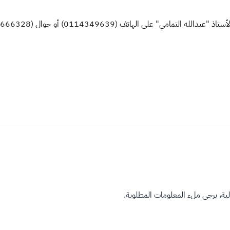
ف (0114349639) أو جوال (0561666328) خلال أسبوعين من تاريخه.
ة، يرجى ملء المعلومات المطلوبة.