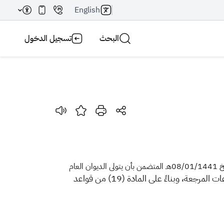
English
البحث
تسجيل الدخول
بحث AI
بحث
إشارة لتعميم معالي رئيس الديوان العام للمحاسبة رقم 20722 وتاريخ 09/04/1442هـ المشار فيه إلى قرار مجلس الوزراء رقم (51) وتاريخ 08/01/1441هـ المتضمن بأن يتولى الديوان العام
على المستودعات الحكومية والإجراءات الواجب اتباعها لبيع أصناف المستودعات المرجعة، وبناءً على المادة (19) من قواعد